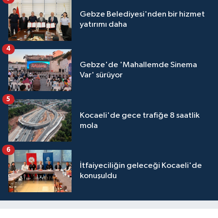
Gebze Belediyesi'nden bir hizmet
yatırımı daha
4
Gebze'de 'Mahallemde Sinema
Var' sürüyor
5
Kocaeli'de gece trafiğe 8 saatlik
mola
6
İtfaiyeciliğin geleceği Kocaeli'de
konuşuldu