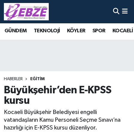
Nöbetçi Eczaneler
GÜNDEM
TEKNOLOJİ
KÖYLER
SPOR
KOCAELİ
Hava Durumu
Namaz Vakitleri
Trafik Durumu
HABERLER
EĞİTİM
Süper Lig Puan Durumu ve Fikstür
Büyükşehir’den E-KPSS
kursu
Tüm Manşetler
Kocaeli Büyükşehir Belediyesi engelli
Son Dakika Haberleri
vatandaşların Kamu Personeli Seçme Sınavı’na
hazırlığı için E-KPSS kursu düzenliyor.
Haber Arşivi