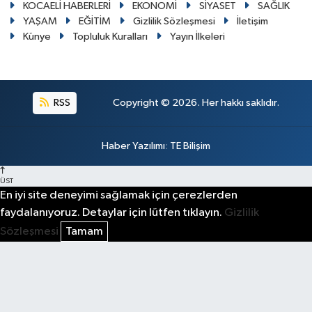
KOCAELİ HABERLERİ
EKONOMİ
SİYASET
SAĞLIK
YAŞAM
EĞİTİM
Gizlilik Sözleşmesi
İletişim
Künye
Topluluk Kuralları
Yayın İlkeleri
RSS
Copyright © 2026. Her hakkı saklıdır.
Haber Yazılımı
:
TE Bilişim
ÜST
En iyi site deneyimi sağlamak için çerezlerden
faydalanıyoruz. Detaylar için lütfen tıklayın.
Gizlilik
Sözleşmesi
Tamam