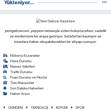
Yükleniyor...
yenigebzecom, yepyeni temasıyla sizleri buluştururken, sadelik
ve modernizmi bir araya getiriyor. Şatafattan kaçınıyor ve
insanlara haber okuyabilecekleri bir altyapı sunuyor.
Nöbetçi Eczaneler
Hava Durumu
Namaz Vakitleri
Trafik Durumu
Puan Durumu ve Fikstür
Tüm Manşetler
Son Dakika Haberleri
Haber Arşivi
GÜNDEM
TEKNOLOJİ
KÖYLER
SPOR