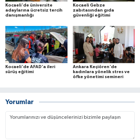
Kocaeli'de üniversite
Kocaeli Gebze
adaylarına ücretsiz tercih
zabıtasından gıda
danışmanlığı
güvenliği eğitimi
Kocaeli'de AFAD'a ileri
Ankara Keçiören'de
sürüş eğitimi
kadınlara yönelik stres ve
öfke yönetimi semineri
Yorumlar