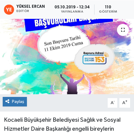
YÜKSEL ERCAN
05.10.2019 - 12:34
110
EDITÖR
YAYINLANMA
GÖSTERIM
Paylaş
-
+
A
A
Kocaeli Büyükşehir Belediyesi Sağlık ve Sosyal
Hizmetler Daire Başkanlığı engelli bireylerin