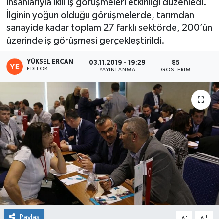
insanlarıyla ikili iş görüşmeleri etkinliği düzenledi.
İlginin yoğun olduğu görüşmelerde, tarımdan
sanayide kadar toplam 27 farklı sektörde, 200’ün
üzerinde iş görüşmesi gerçekleştirildi.
YÜKSEL ERCAN
03.11.2019 - 19:29
85
EDITÖR
YAYINLANMA
GÖSTERIM
Paylaş
-
+
A
A