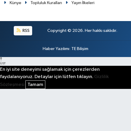
Künye
Topluluk Kuralları
Yayın İlkeleri
RSS
Copyright © 2026. Her hakkı saklıdır.
Haber Yazılımı
:
TE Bilişim
ÜST
En iyi site deneyimi sağlamak için çerezlerden
faydalanıyoruz. Detaylar için lütfen tıklayın.
Gizlilik
Sözleşmesi
Tamam