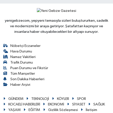
yenigebzecom, yepyeni temasıyla sizleri buluştururken, sadelik
ve modernizmi bir araya getiriyor. Şatafattan kaçınıyor ve
insanlara haber okuyabilecekleri bir altyapı sunuyor.
Nöbetçi Eczaneler
Hava Durumu
Namaz Vakitleri
Trafik Durumu
Puan Durumu ve Fikstür
Tüm Manşetler
Son Dakika Haberleri
Haber Arşivi
GÜNDEM
TEKNOLOJİ
KÖYLER
SPOR
KOCAELİ HABERLERİ
EKONOMİ
SİYASET
SAĞLIK
YAŞAM
EĞİTİM
Gizlilik Sözleşmesi
İletişim