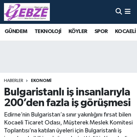
Nöbetçi Eczaneler
GÜNDEM
TEKNOLOJİ
KÖYLER
SPOR
KOCAELİ
Hava Durumu
Namaz Vakitleri
Trafik Durumu
HABERLER
EKONOMİ
Süper Lig Puan Durumu ve Fikstür
Bulgaristanlı iş insanlarıyla
200’den fazla iş görüşmesi
Tüm Manşetler
Edirne’nin Bulgaristan’a sınır yakınlığını fırsat bilen
Son Dakika Haberleri
Kocaeli Ticaret Odası, Müşterek Meslek Komitesi
Toplantısı’na katılan üyeleri için Bulgaristanlı iş
Haber Arşivi