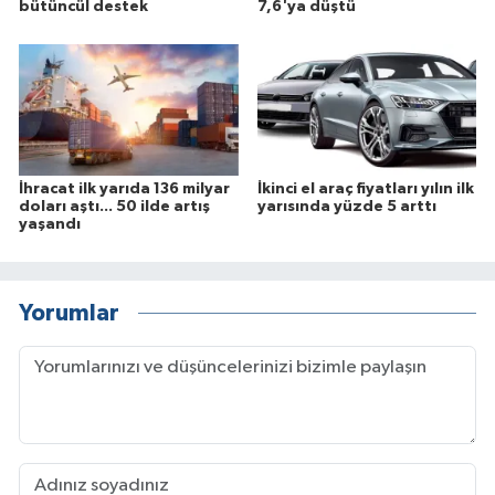
bütüncül destek
7,6'ya düştü
İhracat ilk yarıda 136 milyar
İkinci el araç fiyatları yılın ilk
doları aştı... 50 ilde artış
yarısında yüzde 5 arttı
yaşandı
Yorumlar