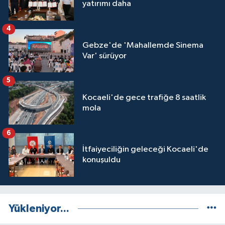
yatırımı daha
4
Gebze'de 'Mahallemde Sinema
Var' sürüyor
5
Kocaeli'de gece trafiğe 8 saatlik
mola
6
İtfaiyeciliğin geleceği Kocaeli'de
konuşuldu
Yükleniyor...