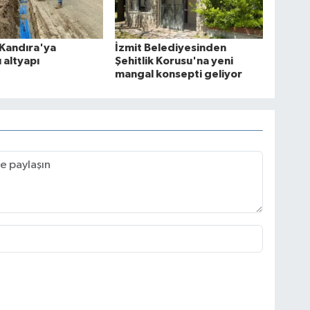
Kandıra'ya
İzmit Belediyesinden
 altyapı
Şehitlik Korusu'na yeni
mangal konsepti geliyor