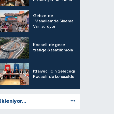
hizmet yatırımı daha
Gebze'de
'Mahallemde Sinema
Var' sürüyor
Kocaeli'de gece
trafiğe 8 saatlik mola
İtfaiyeciliğin geleceği
Kocaeli'de konuşuldu
ükleniyor...