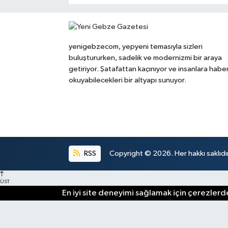
yenigebzecom, yepyeni temasıyla sizleri
buluştururken, sadelik ve modernizmi bir araya
getiriyor. Şatafattan kaçınıyor ve insanlara habe
okuyabilecekleri bir altyapı sunuyor.
RSS
Copyright © 2026. Her hakkı saklıdır
ÜST
En iyi site deneyimi sağlamak için çerezlerde