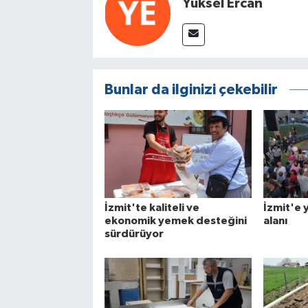
Yüksel Ercan
Bunlar da ilginizi çekebilir
İzmit'te kaliteli ve
İzmit'e 
ekonomik yemek desteğini
alanı
sürdürüyor