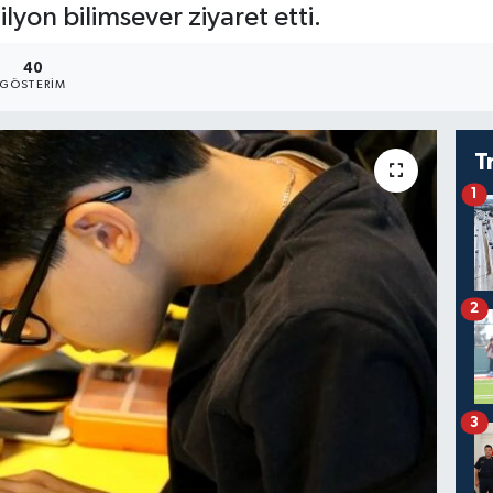
yon bilimsever ziyaret etti.
40
GÖSTERIM
T
1
2
3