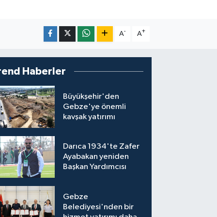
-
+
A
A
rend Haberler
Büyükşehir'den
Gebze'ye önemli
kavşak yatırımı
Darıca 1934'te Zafer
Ayabakan yeniden
Başkan Yardımcısı
Gebze
Belediyesi'nden bir