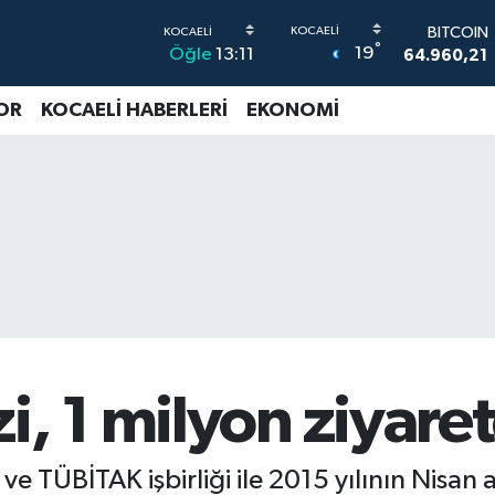
DOLAR
°
19
Öğle
13:11
47,7436
EURO
55,2510
0
OR
KOCAELİ HABERLERİ
EKONOMİ
STERLİN
64,4811
0
G.ALTIN
6660.55
BİST100
13.779
-
BITCOIN
64.960,21
, 1 milyon ziyaret
ve TÜBİTAK işbirliği ile 2015 yılının Nisan 