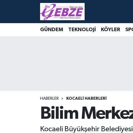
Nöbetçi Eczaneler
GÜNDEM
TEKNOLOJİ
KÖYLER
SP
Hava Durumu
Namaz Vakitleri
Trafik Durumu
Süper Lig Puan Durumu ve Fikstür
Tüm Manşetler
HABERLER
KOCAELİ HABERLERİ
Bilim Merkezi
Son Dakika Haberleri
Kocaeli Büyükşehir Belediyesi 
Haber Arşivi