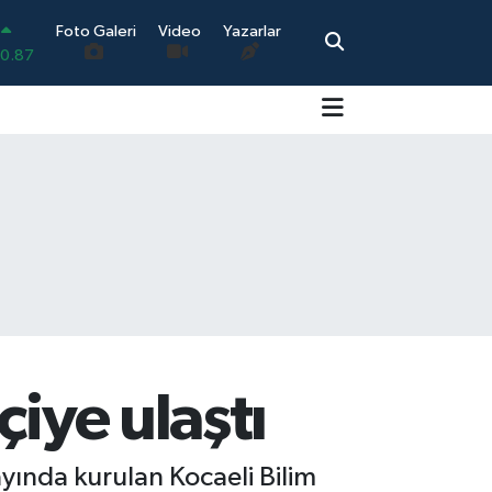
Foto Galeri
Video
Yazarlar
0.18
.32
.38
0.03
14
0.87
çiye ulaştı
ayında kurulan Kocaeli Bilim