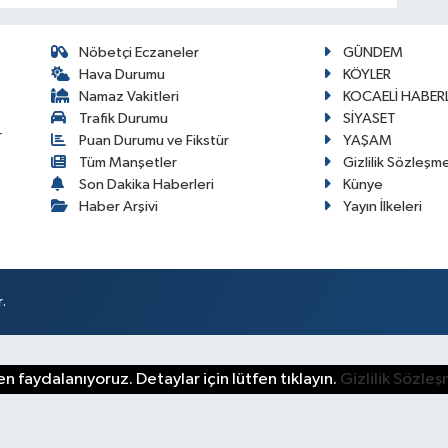
Nöbetçi Eczaneler
GÜNDEM
Hava Durumu
KÖYLER
Namaz Vakitleri
KOCAELİ HABERL
Trafik Durumu
SİYASET
r
Puan Durumu ve Fikstür
YAŞAM
Tüm Manşetler
Gizlilik Sözleşm
Son Dakika Haberleri
Künye
Haber Arşivi
Yayın İlkeleri
.
n faydalanıyoruz. Detaylar için lütfen tıklayın.
Gizlilik Sözle