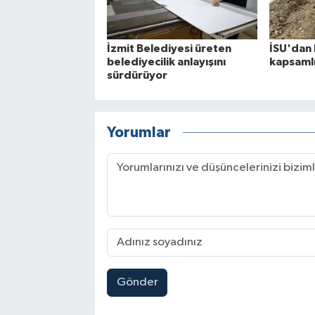
İzmit Belediyesi üreten
İSU'dan 
belediyecilik anlayışını
kapsamlı
sürdürüyor
Yorumlar
Gönder