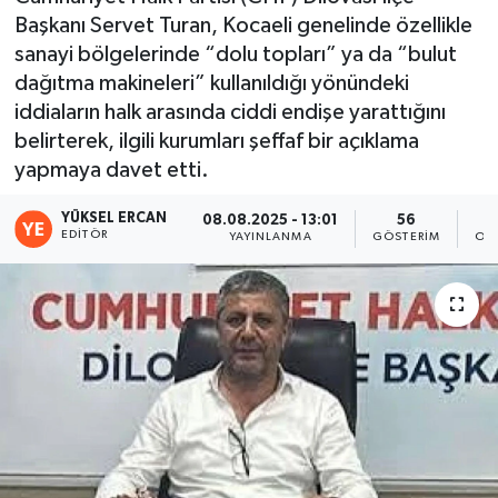
Başkanı Servet Turan, Kocaeli genelinde özellikle
sanayi bölgelerinde “dolu topları” ya da “bulut
dağıtma makineleri” kullanıldığı yönündeki
iddiaların halk arasında ciddi endişe yarattığını
belirterek, ilgili kurumları şeffaf bir açıklama
yapmaya davet etti.
YÜKSEL ERCAN
08.08.2025 - 13:01
56
EDITÖR
YAYINLANMA
GÖSTERIM
OK