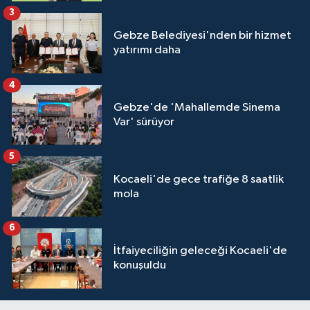
3
Gebze Belediyesi'nden bir hizmet
yatırımı daha
4
Gebze'de 'Mahallemde Sinema
Var' sürüyor
5
Kocaeli'de gece trafiğe 8 saatlik
mola
6
İtfaiyeciliğin geleceği Kocaeli'de
konuşuldu