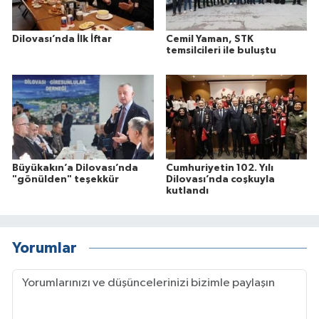
Dilovası’nda İlk İftar
Cemil Yaman, STK
temsilcileri ile buluştu
Büyükakın’a Dilovası’nda
Cumhuriyetin 102. Yılı
"gönülden" teşekkür
Dilovası’nda coşkuyla
kutlandı
Yorumlar