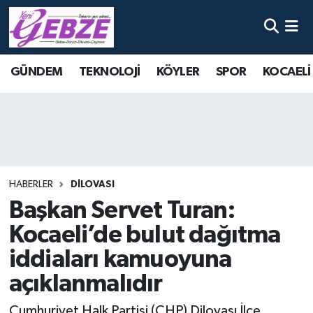
Nöbetçi Eczaneler
GÜNDEM
TEKNOLOJİ
KÖYLER
SPOR
KOCAELİ
Hava Durumu
Namaz Vakitleri
Trafik Durumu
HABERLER
DİLOVASI
Süper Lig Puan Durumu ve Fikstür
Başkan Servet Turan:
Kocaeli’de bulut dağıtma
Tüm Manşetler
iddiaları kamuoyuna
Son Dakika Haberleri
açıklanmalıdır
Haber Arşivi
Cumhuriyet Halk Partisi (CHP) Dilovası İlçe