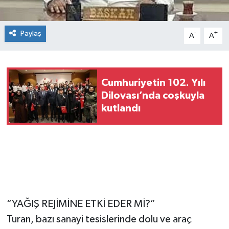
Paylaş
-
+
A
A
Cumhuriyetin 102. Yılı
Dilovası’nda coşkuyla
kutlandı
“YAĞIŞ REJİMİNE ETKİ EDER Mİ?”
Turan, bazı sanayi tesislerinde dolu ve araç