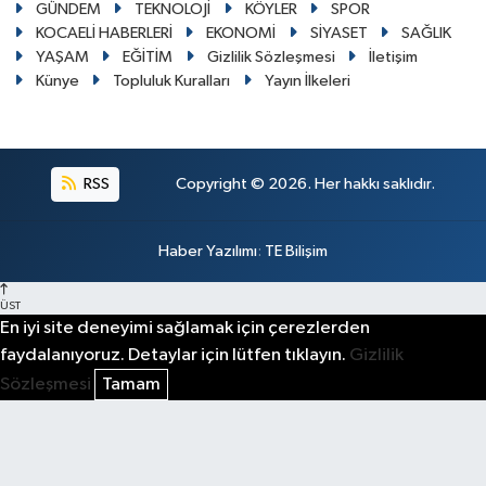
GÜNDEM
TEKNOLOJİ
KÖYLER
SPOR
KOCAELİ HABERLERİ
EKONOMİ
SİYASET
SAĞLIK
YAŞAM
EĞİTİM
Gizlilik Sözleşmesi
İletişim
Künye
Topluluk Kuralları
Yayın İlkeleri
RSS
Copyright © 2026. Her hakkı saklıdır.
Haber Yazılımı
:
TE Bilişim
ÜST
En iyi site deneyimi sağlamak için çerezlerden
faydalanıyoruz. Detaylar için lütfen tıklayın.
Gizlilik
Sözleşmesi
Tamam