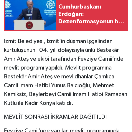
Cumhurbaşkanı
Erdoğan:
Dezenformasyonun her
çeşidiyle mücadelemiz
sürecek
İzmit Belediyesi, İzmit’in düşman işgalinden
kurtuluşunun 104. yılı dolayısıyla ünlü Bestekâr
Amir Ateş ve ekibi tarafından Fevziye Camii’nde
mevlit programı yapıldı. Mevlit programına
Bestekâr Amir Ateş ve mevlidhanlar Çamlıca
Camii İmam Hatibi Yunus Balcıoğlu, Mehmet
Kemiksiz, Beylerbeyi Camii İmam Hatibi Ramazan
Kutlu ile Kadir Konya katıldı.
MEVLİT SONRASI İKRAMLAR DAĞITILDI
Fevziye Camii’nde yapılan mevlit programında