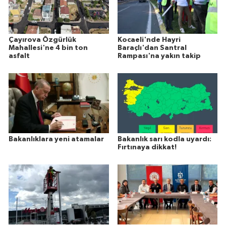
Çayırova Özgürlük
Kocaeli'nde Hayri
Mahallesi'ne 4 bin ton
Baraçlı'dan Santral
asfalt
Rampası'na yakın takip
Bakanlıklara yeni atamalar
Bakanlık sarı kodla uyardı:
Fırtınaya dikkat!