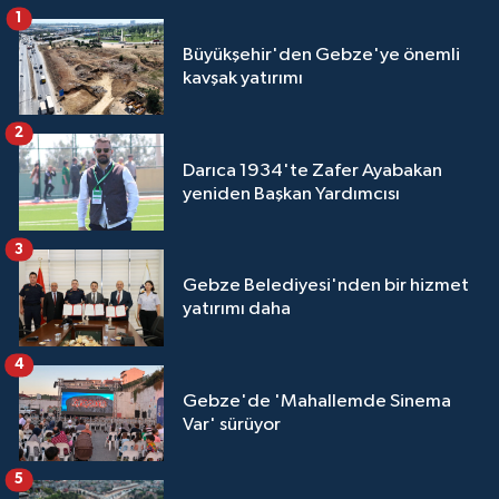
1
Büyükşehir'den Gebze'ye önemli
kavşak yatırımı
2
Darıca 1934'te Zafer Ayabakan
yeniden Başkan Yardımcısı
3
Gebze Belediyesi'nden bir hizmet
yatırımı daha
4
Gebze'de 'Mahallemde Sinema
Var' sürüyor
5