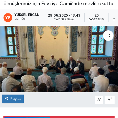
ölmüşlerimiz için Fevziye Camii’nde mevlit okuttu
YÜKSEL ERCAN
29.06.2025 - 13:43
25
EDITÖR
YAYINLANMA
GÖSTERIM
OK
Paylaş
-
+
A
A