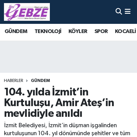
Nöbetçi Eczaneler
GÜNDEM
TEKNOLOJİ
KÖYLER
SPOR
KOCAELİ
Hava Durumu
Namaz Vakitleri
Trafik Durumu
HABERLER
GÜNDEM
Süper Lig Puan Durumu ve Fikstür
104. yılda İzmit’in
Kurtuluşu, Amir Ateş’in
Tüm Manşetler
mevlidiyle anıldı
Son Dakika Haberleri
İzmit Belediyesi, İzmit’in düşman işgalinden
Haber Arşivi
kurtuluşunun 104. yıl dönümünde şehitler ve tüm