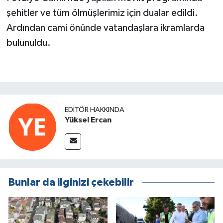
şehitler ve tüm ölmüşlerimiz için dualar edildi.
Ardından cami önünde vatandaşlara ikramlarda
bulunuldu.
EDITÖR HAKKINDA
Yüksel Ercan
Bunlar da ilginizi çekebilir