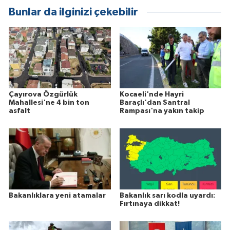
Bunlar da ilginizi çekebilir
Çayırova Özgürlük
Kocaeli'nde Hayri
Mahallesi'ne 4 bin ton
Baraçlı'dan Santral
asfalt
Rampası'na yakın takip
Bakanlıklara yeni atamalar
Bakanlık sarı kodla uyardı:
Fırtınaya dikkat!