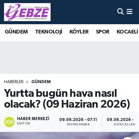
Nöbetçi Eczaneler
GÜNDEM
TEKNOLOJİ
KÖYLER
SPOR
KOCAELİ
Hava Durumu
Namaz Vakitleri
Trafik Durumu
HABERLER
GÜNDEM
Süper Lig Puan Durumu ve Fikstür
Yurtta bugün hava nasıl
olacak? (09 Haziran 2026)
Tüm Manşetler
Son Dakika Haberleri
HABER MERKEZI
09.06.2026 - 07:11
09.06.2026 - 10
EDITÖR
YAYINLANMA
GÜNCELLEME
Haber Arşivi