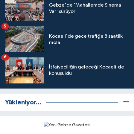
Gebze'de 'Mahallemde Sinema
Var' sürüyor
5
Kocaeli'de gece trafiğe 8 saatlik
mola
6
İtfaiyeciliğin geleceği Kocaeli'de
konuşuldu
Yükleniyor...