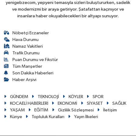
yenigebzecom, yepyeni temasıyla sizleri buluştururken, sadelik
ve modernizmi bir araya getiriyor. Şatafattan kaçınıyor ve
insanlara haber okuyabilecekleri bir altyapı sunuyor.
Nöbetçi Eczaneler
Hava Durumu
Namaz Vakitleri
Trafik Durumu
Puan Durumu ve Fikstür
Tüm Manşetler
Son Dakika Haberleri
Haber Arşivi
GÜNDEM
TEKNOLOJİ
KÖYLER
SPOR
KOCAELİ HABERLERİ
EKONOMİ
SİYASET
SAĞLIK
YAŞAM
EĞİTİM
Gizlilik Sözleşmesi
İletişim
Künye
Topluluk Kuralları
Yayın İlkeleri