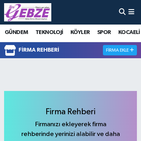
Nöbetçi Eczaneler
GÜNDEM
TEKNOLOJİ
KÖYLER
SPOR
KOCAELİ
Hava Durumu
FIRMA REHBERI
FIRMA EKLE
Namaz Vakitleri
Trafik Durumu
Süper Lig Puan Durumu ve Fikstür
Tüm Manşetler
Firma Rehberi
Son Dakika Haberleri
Firmanızı ekleyerek firma
rehberinde yerinizi alabilir ve daha
Haber Arşivi