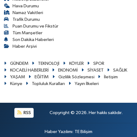
Hava Durumu
Namaz Vakitleri
Trafik Durumu
Puan Durumu ve Fikstür
Tüm Manşetler
Son Dakika Haberleri
Haber Arşivi
GÜNDEM
TEKNOLOJİ
KÖYLER
SPOR
KOCAELİ HABERLERİ
EKONOMİ
SİYASET
SAĞLIK
YAŞAM
EĞİTİM
Gizlilik Sözleşmesi
İletişim
Künye
Topluluk Kuralları
Yayın İlkeleri
RSS
Copyright © 2026. Her hakkı saklıdır.
Haber Yazılımı
:
TE Bilişim