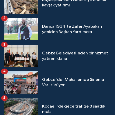
kavşak yatırımı
2
Darıca 1934'te Zafer Ayabakan
yeniden Başkan Yardımcısı
3
Gebze Belediyesi'nden bir hizmet
yatırımı daha
4
Gebze'de 'Mahallemde Sinema
Var' sürüyor
5
Kocaeli'de gece trafiğe 8 saatlik
mola