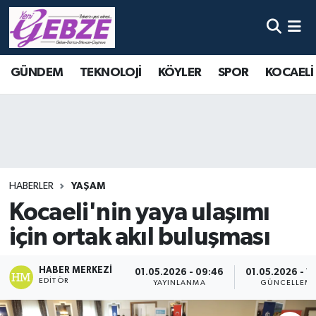
Nöbetçi Eczaneler
GÜNDEM
TEKNOLOJİ
KÖYLER
SPOR
KOCAELİ
Hava Durumu
Namaz Vakitleri
Trafik Durumu
HABERLER
YAŞAM
Süper Lig Puan Durumu ve Fikstür
Kocaeli'nin yaya ulaşımı
için ortak akıl buluşması
Tüm Manşetler
Son Dakika Haberleri
HABER MERKEZI
01.05.2026 - 09:46
01.05.2026 - 1
EDITÖR
YAYINLANMA
GÜNCELLEM
Haber Arşivi