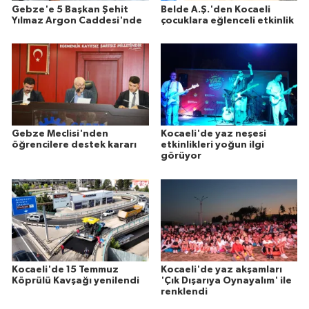
Gebze'e 5 Başkan Şehit
Belde A.Ş.'den Kocaeli
Yılmaz Argon Caddesi'nde
çocuklara eğlenceli etkinlik
Gebze Meclisi'nden
Kocaeli'de yaz neşesi
öğrencilere destek kararı
etkinlikleri yoğun ilgi
görüyor
Kocaeli'de 15 Temmuz
Kocaeli'de yaz akşamları
Köprülü Kavşağı yenilendi
'Çık Dışarıya Oynayalım' ile
renklendi