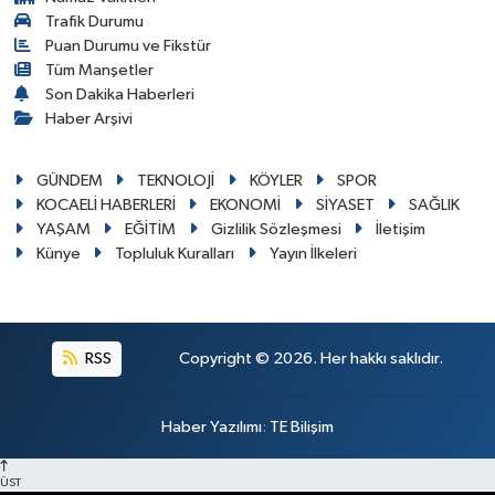
Trafik Durumu
Puan Durumu ve Fikstür
Tüm Manşetler
Son Dakika Haberleri
Haber Arşivi
GÜNDEM
TEKNOLOJİ
KÖYLER
SPOR
KOCAELİ HABERLERİ
EKONOMİ
SİYASET
SAĞLIK
YAŞAM
EĞİTİM
Gizlilik Sözleşmesi
İletişim
Künye
Topluluk Kuralları
Yayın İlkeleri
RSS
Copyright © 2026. Her hakkı saklıdır.
Haber Yazılımı
:
TE Bilişim
ÜST