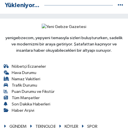
Yükleniyor...
yenigebzecom, yepyeni temasıyla sizleri buluştururken, sadelik
ve modernizmi bir araya getiriyor. Şatafattan kaçınıyor ve
insanlara haber okuyabilecekleri bir altyapı sunuyor.
Nöbetçi Eczaneler
Hava Durumu
Namaz Vakitleri
Trafik Durumu
Puan Durumu ve Fikstür
Tüm Manşetler
Son Dakika Haberleri
Haber Arşivi
GÜNDEM
TEKNOLOJİ
KÖYLER
SPOR