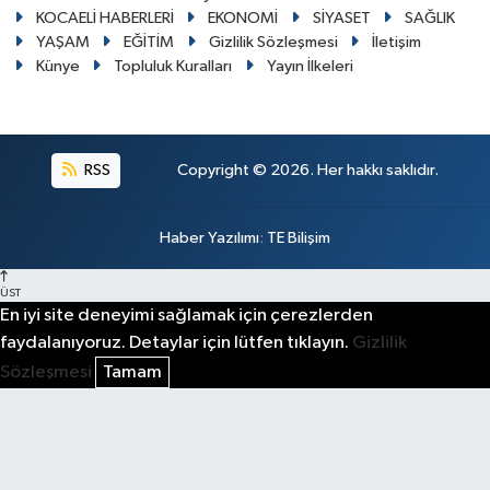
KOCAELİ HABERLERİ
EKONOMİ
SİYASET
SAĞLIK
YAŞAM
EĞİTİM
Gizlilik Sözleşmesi
İletişim
Künye
Topluluk Kuralları
Yayın İlkeleri
RSS
Copyright © 2026. Her hakkı saklıdır.
Haber Yazılımı
:
TE Bilişim
ÜST
En iyi site deneyimi sağlamak için çerezlerden
faydalanıyoruz. Detaylar için lütfen tıklayın.
Gizlilik
Sözleşmesi
Tamam