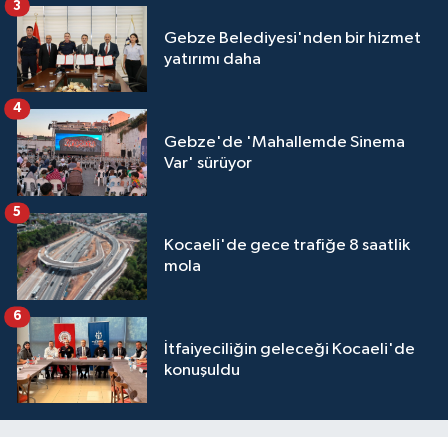
3
Gebze Belediyesi'nden bir hizmet
yatırımı daha
4
Gebze'de 'Mahallemde Sinema
Var' sürüyor
5
Kocaeli'de gece trafiğe 8 saatlik
mola
6
İtfaiyeciliğin geleceği Kocaeli'de
konuşuldu