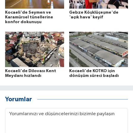
Kocaeli'de Seymen ve
Gebze Köşklüçeşme'de
Karamürsel tünellerine
'açık hava' keyif
konfor dokunuşu
Kocaeli'de Dilovası Kent
Kocaeli'de KOTKO için
Meydanı hızlandı
dönüşüm süreci başladı
Yorumlar