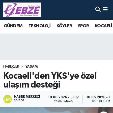
Nöbetçi Eczaneler
GÜNDEM
TEKNOLOJİ
KÖYLER
SPOR
KOCAELİ
Hava Durumu
Namaz Vakitleri
Trafik Durumu
HABERLER
YAŞAM
Süper Lig Puan Durumu ve Fikstür
Kocaeli'den YKS'ye özel
ulaşım desteği
Tüm Manşetler
Son Dakika Haberleri
HABER MERKEZI
18.06.2026 - 13:37
18.06.2026 - 13
EDITÖR
YAYINLANMA
GÜNCELLEME
Haber Arşivi