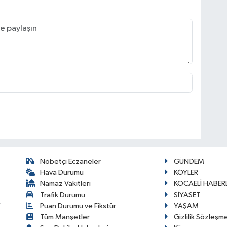
Nöbetçi Eczaneler
GÜNDEM
Hava Durumu
KÖYLER
Namaz Vakitleri
KOCAELİ HABERL
Trafik Durumu
SİYASET
r
Puan Durumu ve Fikstür
YAŞAM
Tüm Manşetler
Gizlilik Sözleşm