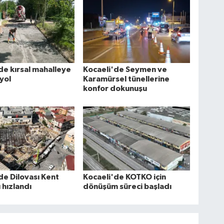
de kırsal mahalleye
Kocaeli'de Seymen ve
yol
Karamürsel tünellerine
konfor dokunuşu
de Dilovası Kent
Kocaeli'de KOTKO için
hızlandı
dönüşüm süreci başladı