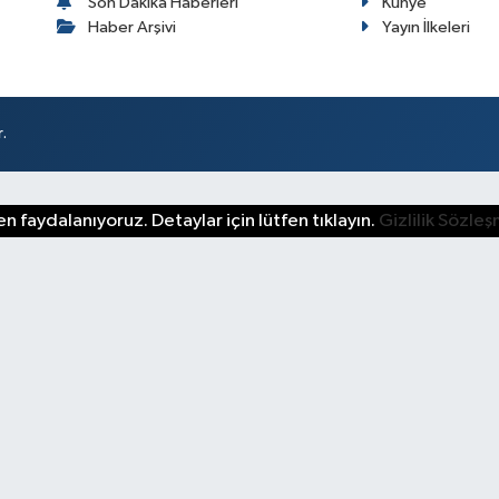
Son Dakika Haberleri
Künye
Haber Arşivi
Yayın İlkeleri
.
n faydalanıyoruz. Detaylar için lütfen tıklayın.
Gizlilik Sözle