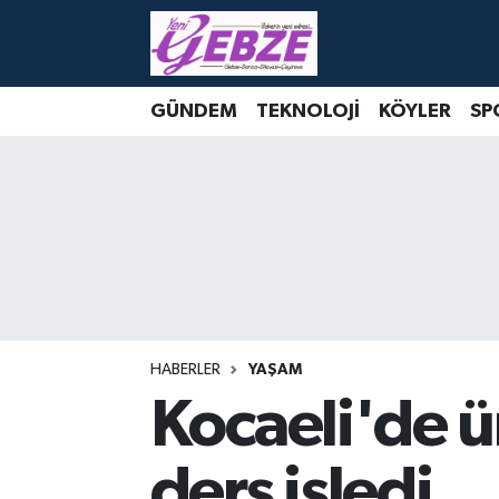
Nöbetçi Eczaneler
GÜNDEM
TEKNOLOJİ
KÖYLER
SP
Hava Durumu
Namaz Vakitleri
Trafik Durumu
Süper Lig Puan Durumu ve Fikstür
Tüm Manşetler
HABERLER
YAŞAM
Kocaeli'de ü
Son Dakika Haberleri
ders işledi
Haber Arşivi