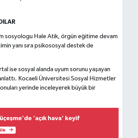
DILAR
m sosyologu Hale Atik, örgün eğitime devam
min yanı sıra psikososyal destek de
tal ise sosyal alanda uyum sorunu yaşayan
 anlattı. Kocaeli Üniversitesi Sosyal Hizmetler
konuları yerinde inceleyerek büyük bir
üçeşme'de 'açık hava' keyif
üle