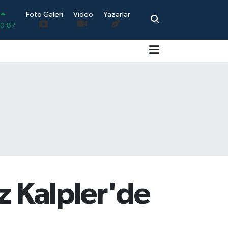
Foto Galeri
Video
Yazarlar
0.87
0.18
.32
.38
2.59
19
z Kalpler'de