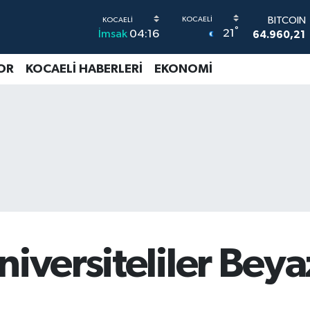
BITCOIN
°
64.960,21
21
İmsak
04:16
DOLAR
47,7436
OR
KOCAELİ HABERLERİ
EKONOMİ
EURO
55,2510
0
STERLİN
64,4811
0
G.ALTIN
6648.99
BİST100
13.773
-
niversiteliler Beya