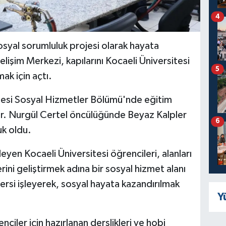
4
osyal sorumluluk projesi olarak hayata
lişim Merkezi, kapılarını Kocaeli Üniversitesi
5
ak için açtı.
tesi Sosyal Hizmetler Bölümü'nde eğitim
r. Nurgül Certel öncülüğünde Beyaz Kalpler
6
k oldu.
eyen Kocaeli Üniversitesi öğrencileri, alanları
ni geliştirmek adına bir sosyal hizmet alanı
rsi işleyerek, sosyal hayata kazandırılmak
Y
ciler için hazırlanan derslikleri ve hobi