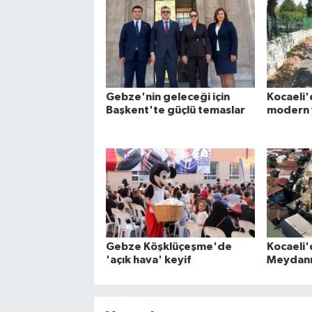
Gebze'nin geleceği için
Kocaeli'
Başkent'te güçlü temaslar
modern 
Gebze Köşklüçeşme'de
Kocaeli'
'açık hava' keyif
Meydanı 