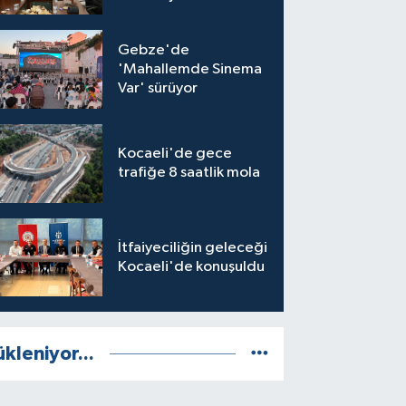
Gebze'de
'Mahallemde Sinema
Var' sürüyor
Kocaeli'de gece
trafiğe 8 saatlik mola
İtfaiyeciliğin geleceği
Kocaeli'de konuşuldu
ükleniyor...