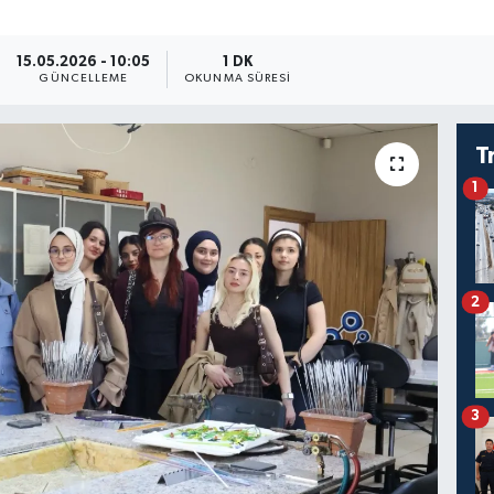
15.05.2026 - 10:05
1 DK
GÜNCELLEME
OKUNMA SÜRESI
T
1
2
3