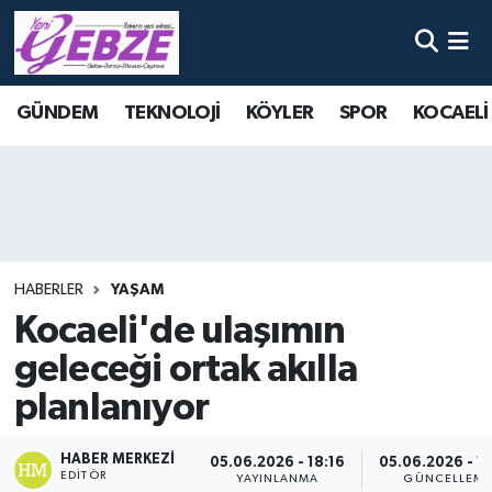
Nöbetçi Eczaneler
GÜNDEM
TEKNOLOJİ
KÖYLER
SPOR
KOCAELİ
Hava Durumu
Namaz Vakitleri
Trafik Durumu
HABERLER
YAŞAM
Süper Lig Puan Durumu ve Fikstür
Kocaeli'de ulaşımın
geleceği ortak akılla
Tüm Manşetler
planlanıyor
Son Dakika Haberleri
HABER MERKEZI
05.06.2026 - 18:16
05.06.2026 - 1
Haber Arşivi
EDITÖR
YAYINLANMA
GÜNCELLEM