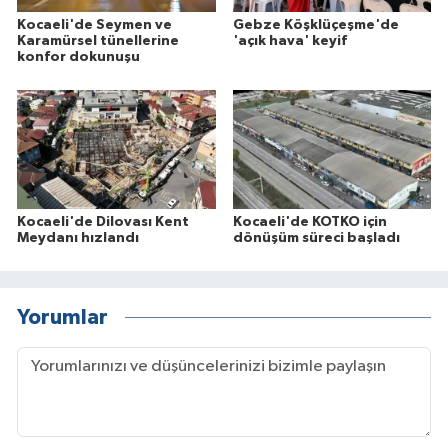
Kocaeli'de Seymen ve
Gebze Köşklüçeşme'de
Karamürsel tünellerine
'açık hava' keyif
konfor dokunuşu
Kocaeli'de Dilovası Kent
Kocaeli'de KOTKO için
Meydanı hızlandı
dönüşüm süreci başladı
Yorumlar