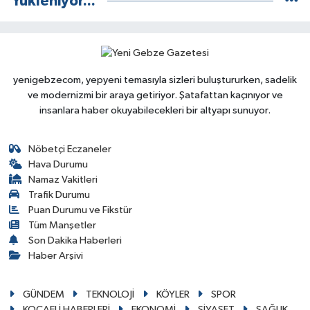
Yükleniyor...
yenigebzecom, yepyeni temasıyla sizleri buluştururken, sadelik
ve modernizmi bir araya getiriyor. Şatafattan kaçınıyor ve
insanlara haber okuyabilecekleri bir altyapı sunuyor.
Nöbetçi Eczaneler
Hava Durumu
Namaz Vakitleri
Trafik Durumu
Puan Durumu ve Fikstür
Tüm Manşetler
Son Dakika Haberleri
Haber Arşivi
GÜNDEM
TEKNOLOJİ
KÖYLER
SPOR
KOCAELİ HABERLERİ
EKONOMİ
SİYASET
SAĞLIK