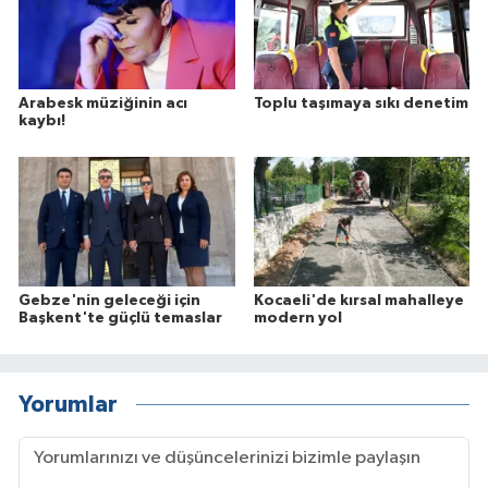
Arabesk müziğinin acı
Toplu taşımaya sıkı denetim
kaybı!
Gebze'nin geleceği için
Kocaeli'de kırsal mahalleye
Başkent'te güçlü temaslar
modern yol
Yorumlar