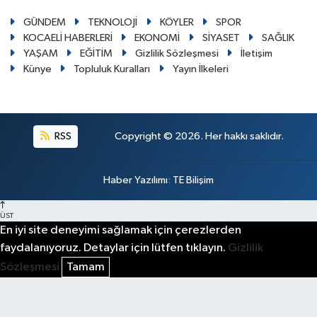
GÜNDEM
TEKNOLOJİ
KÖYLER
SPOR
KOCAELİ HABERLERİ
EKONOMİ
SİYASET
SAĞLIK
YAŞAM
EĞİTİM
Gizlilik Sözleşmesi
İletişim
Künye
Topluluk Kuralları
Yayın İlkeleri
RSS
Copyright © 2026. Her hakkı saklıdır.
Haber Yazılımı
:
TE Bilişim
ÜST
En iyi site deneyimi sağlamak için çerezlerden
faydalanıyoruz. Detaylar için lütfen tıklayın.
Gizlilik
Sözleşmesi
Tamam