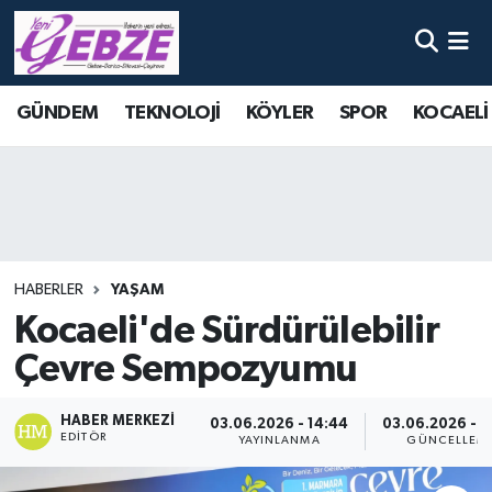
Nöbetçi Eczaneler
GÜNDEM
TEKNOLOJİ
KÖYLER
SPOR
KOCAELİ
Hava Durumu
Namaz Vakitleri
Trafik Durumu
HABERLER
YAŞAM
Süper Lig Puan Durumu ve Fikstür
Kocaeli'de Sürdürülebilir
Çevre Sempozyumu
Tüm Manşetler
Son Dakika Haberleri
HABER MERKEZI
03.06.2026 - 14:44
03.06.2026 - 1
EDITÖR
YAYINLANMA
GÜNCELLEM
Haber Arşivi