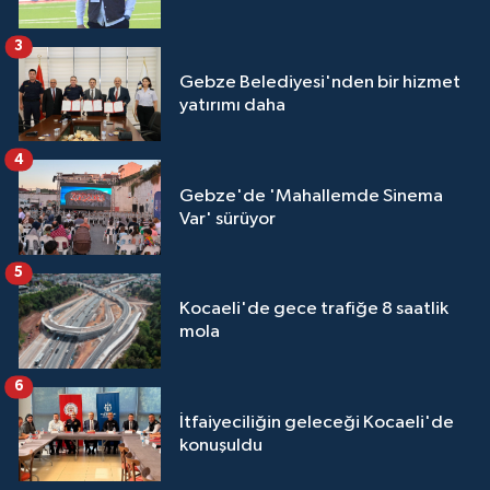
3
Gebze Belediyesi'nden bir hizmet
yatırımı daha
4
Gebze'de 'Mahallemde Sinema
Var' sürüyor
5
Kocaeli'de gece trafiğe 8 saatlik
mola
6
İtfaiyeciliğin geleceği Kocaeli'de
konuşuldu