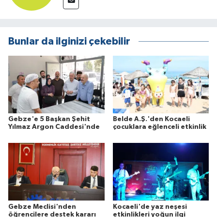
Bunlar da ilginizi çekebilir
Gebze'e 5 Başkan Şehit
Belde A.Ş.'den Kocaeli
Yılmaz Argon Caddesi'nde
çocuklara eğlenceli etkinlik
Gebze Meclisi'nden
Kocaeli'de yaz neşesi
öğrencilere destek kararı
etkinlikleri yoğun ilgi