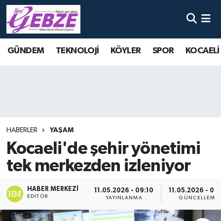
Nöbetçi Eczaneler
GÜNDEM
TEKNOLOJİ
KÖYLER
SPOR
KOCAELİ
Hava Durumu
Namaz Vakitleri
Trafik Durumu
HABERLER
YAŞAM
Süper Lig Puan Durumu ve Fikstür
Kocaeli'de şehir yönetimi
tek merkezden izleniyor
Tüm Manşetler
Son Dakika Haberleri
HABER MERKEZI
11.05.2026 - 09:10
11.05.2026 - 09
EDITÖR
YAYINLANMA
GÜNCELLEME
Haber Arşivi