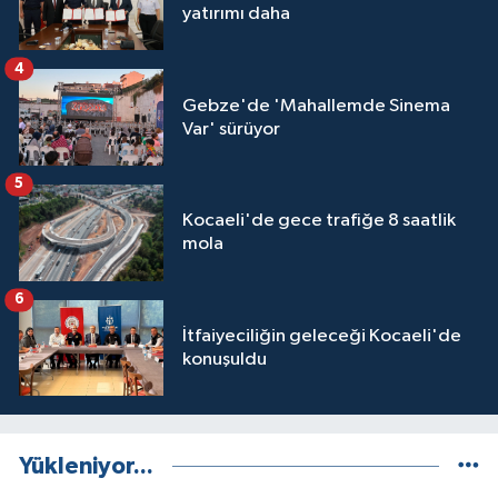
yatırımı daha
4
Gebze'de 'Mahallemde Sinema
Var' sürüyor
5
Kocaeli'de gece trafiğe 8 saatlik
mola
6
İtfaiyeciliğin geleceği Kocaeli'de
konuşuldu
Yükleniyor...