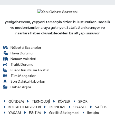
yenigebzecom, yepyeni temasıyla sizleri buluştururken, sadelik
ve modernizmi bir araya getiriyor. Şatafattan kaçınıyor ve
insanlara haber okuyabilecekleri bir altyapı sunuyor.
Nöbetçi Eczaneler
Hava Durumu
Namaz Vakitleri
Trafik Durumu
Puan Durumu ve Fikstür
Tüm Manşetler
Son Dakika Haberleri
Haber Arşivi
GÜNDEM
TEKNOLOJİ
KÖYLER
SPOR
KOCAELİ HABERLERİ
EKONOMİ
SİYASET
SAĞLIK
YAŞAM
EĞİTİM
Gizlilik Sözleşmesi
İletişim