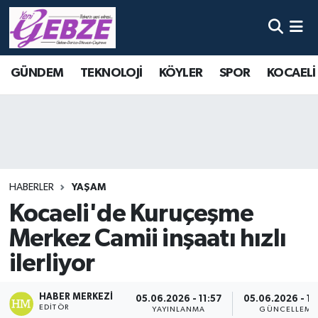
Nöbetçi Eczaneler
GÜNDEM
TEKNOLOJİ
KÖYLER
SPOR
KOCAELİ
Hava Durumu
Namaz Vakitleri
Trafik Durumu
HABERLER
YAŞAM
Süper Lig Puan Durumu ve Fikstür
Kocaeli'de Kuruçeşme
Merkez Camii inşaatı hızlı
Tüm Manşetler
ilerliyor
Son Dakika Haberleri
HABER MERKEZI
05.06.2026 - 11:57
05.06.2026 - 12
Haber Arşivi
EDITÖR
YAYINLANMA
GÜNCELLEME