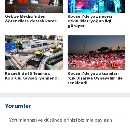
Gebze Meclisi'nden
Kocaeli'de yaz neşesi
öğrencilere destek kararı
etkinlikleri yoğun ilgi
görüyor
Kocaeli'de 15 Temmuz
Kocaeli'de yaz akşamları
Köprülü Kavşağı yenilendi
'Çık Dışarıya Oynayalım' ile
renklendi
Yorumlar