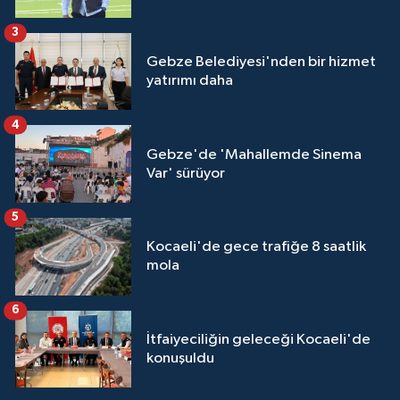
3
Gebze Belediyesi'nden bir hizmet
yatırımı daha
4
Gebze'de 'Mahallemde Sinema
Var' sürüyor
5
Kocaeli'de gece trafiğe 8 saatlik
mola
6
İtfaiyeciliğin geleceği Kocaeli'de
konuşuldu