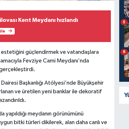
ilovası Kent Meydanı hızlandı
5
üle
 estetiğini güçlendirmek ve vatandaşlara
6
k amacıyla Fevziye Cami Meydanı'nda
gerçekleştirdi.
 Dairesi Başkanlığı Atölyesi'nde Büyükşehir
lanan ve üretilen yeni banklar ile dekoratif
Y
zandırıldı.
n da yapıldığı meydanın görünümünü
un bitki türleri dikilerek, alan daha canlı ve