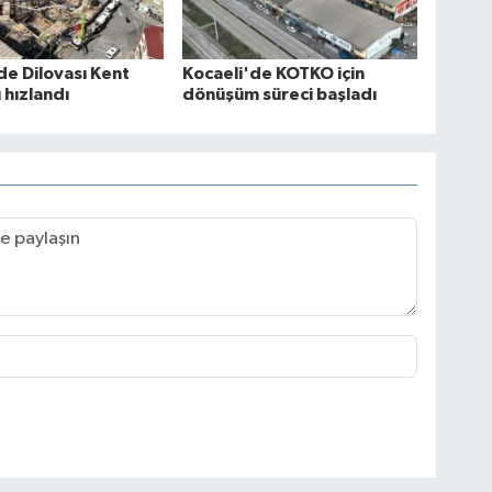
de Dilovası Kent
Kocaeli'de KOTKO için
hızlandı
dönüşüm süreci başladı