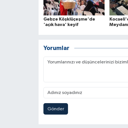
Gebze Köşklüçeşme'de
Kocaeli'
'açık hava' keyif
Meydanı 
Yorumlar
Gönder