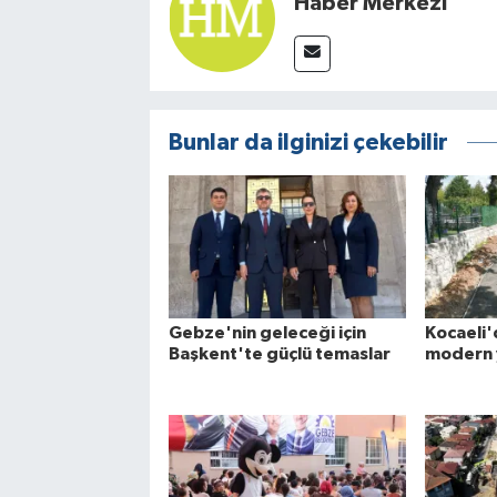
Haber Merkezi
Bunlar da ilginizi çekebilir
Gebze'nin geleceği için
Kocaeli'
Başkent'te güçlü temaslar
modern 