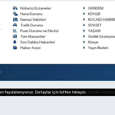
Nöbetçi Eczaneler
GÜNDEM
Hava Durumu
KÖYLER
Namaz Vakitleri
KOCAELİ HABERL
Trafik Durumu
SİYASET
r
Puan Durumu ve Fikstür
YAŞAM
Tüm Manşetler
Gizlilik Sözleşm
Son Dakika Haberleri
Künye
Haber Arşivi
Yayın İlkeleri
.
n faydalanıyoruz. Detaylar için lütfen tıklayın.
Gizlilik Sözle