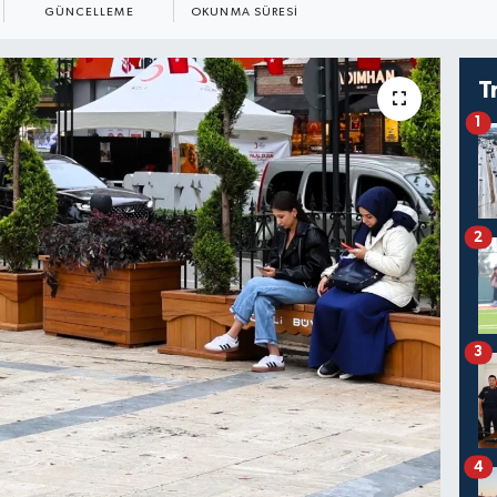
GÜNCELLEME
OKUNMA SÜRESI
T
1
2
3
4