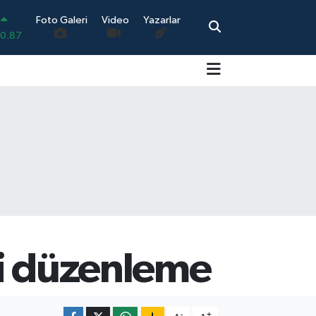
0.87
Foto Galeri
Video
Yazarlar
0.18
.32
.38
2.59
14
ni düzenleme
-
+