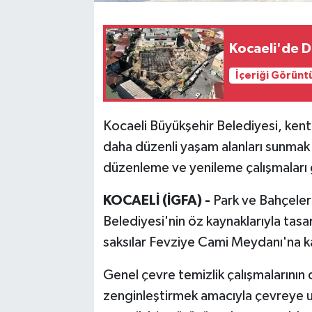
Kocaeli'de D
İçeriği Görünt
Kocaeli Büyükşehir Belediyesi, kent
daha düzenli yaşam alanları sunma
düzenleme ve yenileme çalışmaları 
KOCAELİ (İGFA) -
Park ve Bahçeler
Belediyesi'nin öz kaynaklarıyla tasar
saksılar Fevziye Cami Meydanı'na ka
Genel çevre temizlik çalışmalarını
zenginleştirmek amacıyla çevreye uyg