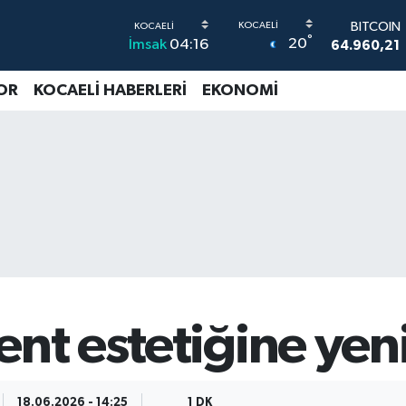
BITCOIN
64.960,21
°
20
DOLAR
İmsak
04:16
47,7436
EURO
OR
KOCAELİ HABERLERİ
EKONOMİ
55,2510
0
STERLİN
64,4811
0
G.ALTIN
6648.99
BİST100
13.779
-
ent estetiğine ye
18.06.2026 - 14:25
1 DK