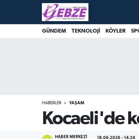
Nöbetçi Eczaneler
GÜNDEM
TEKNOLOJİ
KÖYLER
SP
Hava Durumu
Namaz Vakitleri
Trafik Durumu
Süper Lig Puan Durumu ve Fikstür
Tüm Manşetler
HABERLER
YAŞAM
Kocaeli'de k
Son Dakika Haberleri
Haber Arşivi
HABER MERKEZI
18.06.2026 - 14:24