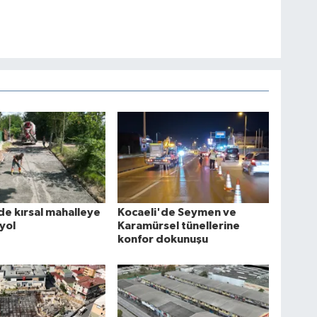
de kırsal mahalleye
Kocaeli'de Seymen ve
yol
Karamürsel tünellerine
konfor dokunuşu