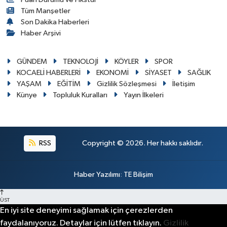
Tüm Manşetler
Son Dakika Haberleri
Haber Arşivi
GÜNDEM
TEKNOLOJİ
KÖYLER
SPOR
KOCAELİ HABERLERİ
EKONOMİ
SİYASET
SAĞLIK
YAŞAM
EĞİTİM
Gizlilik Sözleşmesi
İletişim
Künye
Topluluk Kuralları
Yayın İlkeleri
RSS
Copyright © 2026. Her hakkı saklıdır.
Haber Yazılımı
:
TE Bilişim
ÜST
En iyi site deneyimi sağlamak için çerezlerden
faydalanıyoruz. Detaylar için lütfen tıklayın.
Gizlilik