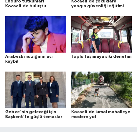
Enduro tutkunları
Kocaeli'de çocuklara
Kocaeli'de buluştu
yangın güvenliği eğitimi
Arabesk müziğinin acı
Toplu taşımaya sıkı denetim
kaybı!
Gebze'nin geleceği için
Kocaeli'de kırsal mahalleye
Başkent'te güçlü temaslar
modern yol