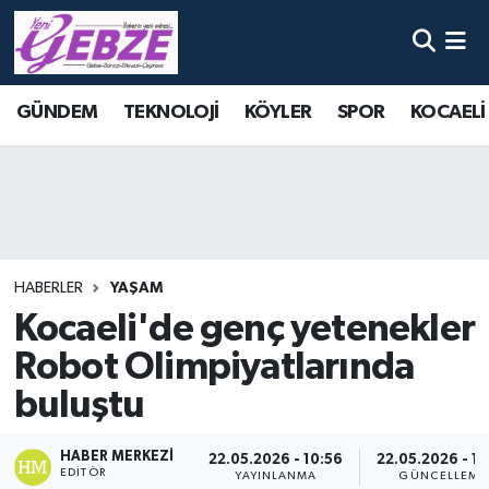
Nöbetçi Eczaneler
GÜNDEM
TEKNOLOJİ
KÖYLER
SPOR
KOCAELİ
Hava Durumu
Namaz Vakitleri
Trafik Durumu
HABERLER
YAŞAM
Süper Lig Puan Durumu ve Fikstür
Kocaeli'de genç yetenekler
Robot Olimpiyatlarında
Tüm Manşetler
buluştu
Son Dakika Haberleri
HABER MERKEZI
22.05.2026 - 10:56
22.05.2026 - 11
Haber Arşivi
EDITÖR
YAYINLANMA
GÜNCELLEME