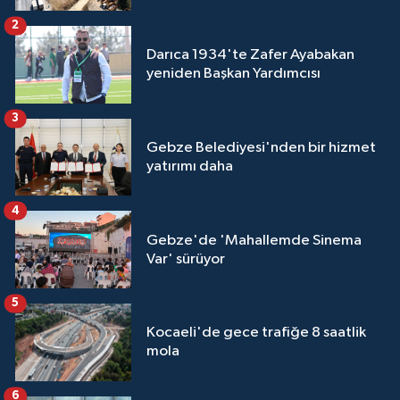
2
Darıca 1934'te Zafer Ayabakan
yeniden Başkan Yardımcısı
3
Gebze Belediyesi'nden bir hizmet
yatırımı daha
4
Gebze'de 'Mahallemde Sinema
Var' sürüyor
5
Kocaeli'de gece trafiğe 8 saatlik
mola
6