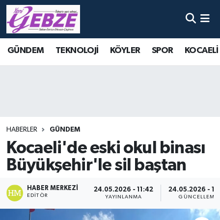
Nöbetçi Eczaneler
GÜNDEM
TEKNOLOJİ
KÖYLER
SPOR
KOCAELİ
Hava Durumu
Namaz Vakitleri
Trafik Durumu
HABERLER
GÜNDEM
Süper Lig Puan Durumu ve Fikstür
Kocaeli'de eski okul binası
Büyükşehir'le sil baştan
Tüm Manşetler
Son Dakika Haberleri
HABER MERKEZI
24.05.2026 - 11:42
24.05.2026 - 11
EDITÖR
YAYINLANMA
GÜNCELLEME
Haber Arşivi