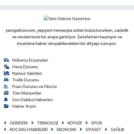
yenigebzecom, yepyeni temasıyla sizleri buluştururken, sadelik
ve modernizmi bir araya getiriyor. Şatafattan kaçınıyor ve
insanlara haber okuyabilecekleri bir altyapı sunuyor.
Nöbetçi Eczaneler
Hava Durumu
Namaz Vakitleri
Trafik Durumu
Puan Durumu ve Fikstür
Tüm Manşetler
Son Dakika Haberleri
Haber Arşivi
GÜNDEM
TEKNOLOJİ
KÖYLER
SPOR
KOCAELİ HABERLERİ
EKONOMİ
SİYASET
SAĞLIK