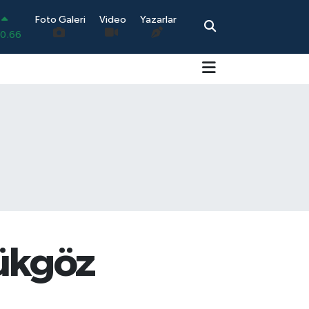
0.66
Foto Galeri
Video
Yazarlar
.05
0.18
0.22
0.54
0
ükgöz