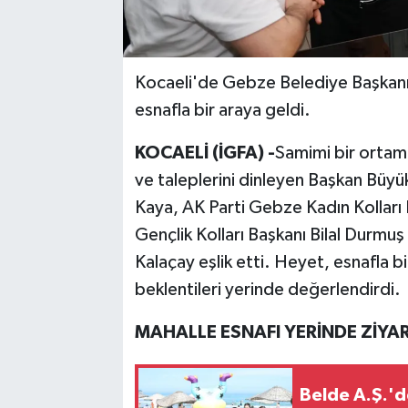
Kocaeli'de Gebze Belediye Başkan
esnafla bir araya geldi.
KOCAELİ (İGFA) -
Samimi bir ortam
ve taleplerini dinleyen Başkan Büy
Kaya, AK Parti Gebze Kadın Kolları
Gençlik Kolları Başkanı Bilal Durmu
Kalaçay eşlik etti. Heyet, esnafla b
beklentileri yerinde değerlendirdi.
MAHALLE ESNAFI YERİNDE ZİYAR
Belde A.Ş.'d