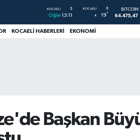
64.475,47
DOLAR
°
19
Öğle
13:11
47,5971
0
EURO
OR
KOCAELİ HABERLERİ
EKONOMİ
55,1336
STERLİN
64,2534
G.ALTIN
6527.85
BİST100
13.703
ze'de Başkan Büy
ştu