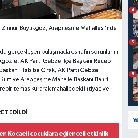
4
ı Zinnur Büyükgöz, Arapçeşme Mahallesi'nde
5
da gerçekleşen buluşmada esnafın sorunlarını
ükgöz'e, AK Parti Gebze İlçe Başkanı Recep
 Başkanı Habibe Çırak, AK Parti Gebze
6
ş Kurt ve Arapçeşme Mahalle Başkanı Bahri
irebir temas kurarak mahalledeki ihtiyaç ve
ET EDİLDİ
Y
en Kocaeli çocuklara eğlenceli etkinlik