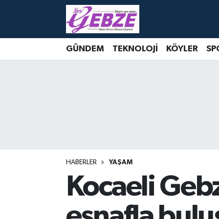
Nöbetçi Eczaneler
GÜNDEM
TEKNOLOJİ
KÖYLER
SP
Hava Durumu
Namaz Vakitleri
Trafik Durumu
Süper Lig Puan Durumu ve Fikstür
Tüm Manşetler
HABERLER
YAŞAM
Kocaeli Geb
Son Dakika Haberleri
esnafla bulu
Haber Arşivi