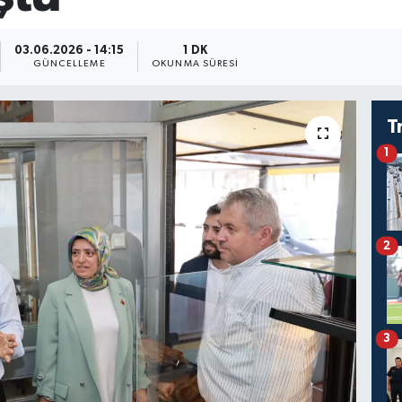
03.06.2026 - 14:15
1 DK
GÜNCELLEME
OKUNMA SÜRESI
T
1
2
3