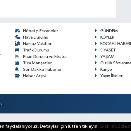
Nöbetçi Eczaneler
GÜNDEM
Hava Durumu
KÖYLER
Namaz Vakitleri
KOCAELİ HABERL
Trafik Durumu
SİYASET
r
Puan Durumu ve Fikstür
YAŞAM
Tüm Manşetler
Gizlilik Sözleşm
Son Dakika Haberleri
Künye
Haber Arşivi
Yayın İlkeleri
.
n faydalanıyoruz. Detaylar için lütfen tıklayın.
Gizlilik Sözle