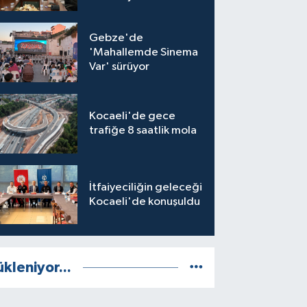
Gebze'de
'Mahallemde Sinema
Var' sürüyor
Kocaeli'de gece
trafiğe 8 saatlik mola
İtfaiyeciliğin geleceği
Kocaeli'de konuşuldu
ükleniyor...