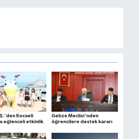
Ş.'den Kocaeli
Gebze Meclisi'nden
a eğlenceli etkinlik
öğrencilere destek kararı