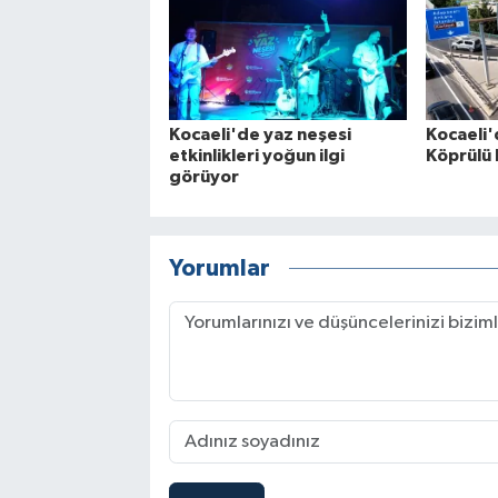
Kocaeli'de yaz neşesi
Kocaeli
etkinlikleri yoğun ilgi
Köprülü 
görüyor
Yorumlar