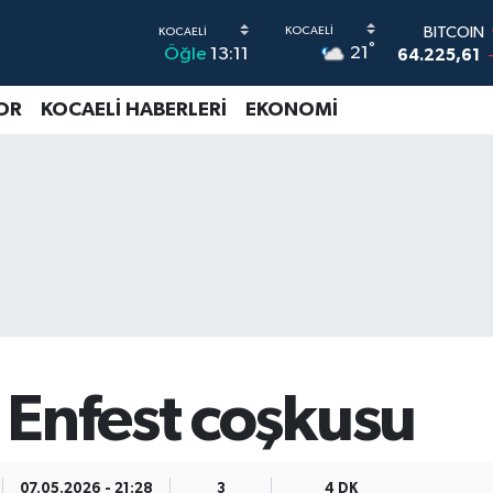
64.225,61
DOLAR
°
21
Öğle
13:11
47,6704
EURO
OR
KOCAELİ HABERLERİ
EKONOMİ
55,0406
-
STERLİN
64,2143
G.ALTIN
6510.40
0
BİST100
13.799
 Enfest coşkusu
07.05.2026 - 21:28
3
4 DK