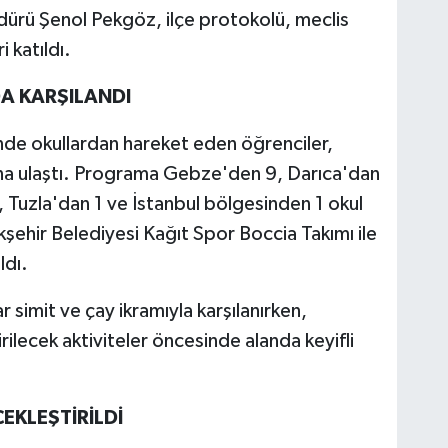
dürü Şenol Pekgöz, ilçe protokolü, meclis
i katıldı.
DA KARŞILANDI
nde okullardan hareket eden öğrenciler,
nına ulaştı. Programa Gebze'den 9, Darıca'dan
, Tuzla'dan 1 ve İstanbul bölgesinden 1 okul
kşehir Belediyesi Kağıt Spor Boccia Takımı ile
ldı.
ar simit ve çay ikramıyla karşılanırken,
ilecek aktiviteler öncesinde alanda keyifli
KLEŞTİRİLDİ