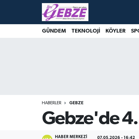
Nöbetçi Eczaneler
GÜNDEM
TEKNOLOJİ
KÖYLER
SP
Hava Durumu
Namaz Vakitleri
Trafik Durumu
Süper Lig Puan Durumu ve Fikstür
Tüm Manşetler
HABERLER
GEBZE
Gebze'de 4.
Son Dakika Haberleri
Haber Arşivi
HABER MERKEZI
07.05.2026 - 16:42