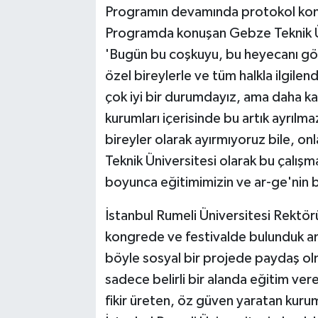
Programın devamında protokol konuş
Programda konuşan Gebze Teknik Üni
'Bugün bu coşkuyu, bu heyecanı gör
özel bireylerle ve tüm halkla ilgile
çok iyi bir durumdayız, ama daha k
kurumları içerisinde bu artık ayrılm
bireyler olarak ayırmıyoruz bile, on
Teknik Üniversitesi olarak bu çalışm
boyunca eğitimimizin ve ar-ge'nin 
İstanbul Rumeli Üniversitesi Rektör
kongrede ve festivalde bulunduk ama 
böyle sosyal bir projede paydaş olma
sadece belirli bir alanda eğitim vere
fikir üreten, öz güven yaratan kurum