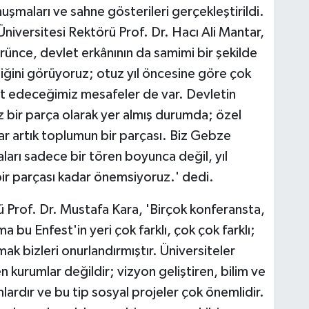
maları ve sahne gösterileri gerçekleştirildi.
versitesi Rektörü Prof. Dr. Hacı Ali Mantar,
ünce, devlet erkânının da samimi bir şekilde
ndiğini görüyoruz; otuz yıl öncesine göre çok
at edeceğimiz mesafeler de var. Devletin
az bir parça olarak yer almış durumda; özel
lar artık toplumun bir parçası. Biz Gebze
aları sadece bir tören boyunca değil, yıl
bir parçası kadar önemsiyoruz.' dedi.
ü Prof. Dr. Mustafa Kara, 'Birçok konferansta,
bu Enfest'in yeri çok farklı, çok çok farklı;
k bizleri onurlandırmıştır. Üniversiteler
n kurumlar değildir; vizyon geliştiren, bilim ve
lardır ve bu tip sosyal projeler çok önemlidir.