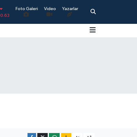
-0.63
Foto Galeri
Video
Yazarlar
0
0.08
0
.45
70
-
+