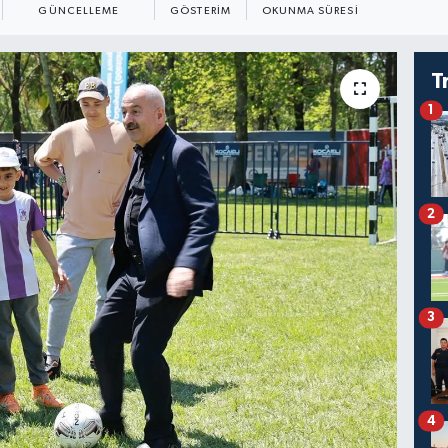
GÜNCELLEME
GÖSTERIM
OKUNMA SÜRESI
T
1
2
3
4