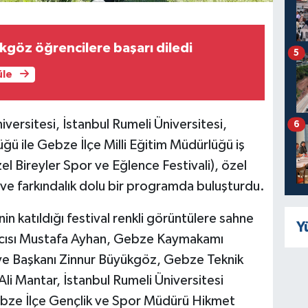
göz öğrencilere başarı diledi
5
üle
ersitesi, İstanbul Rumeli Üniversitesi,
6
ü ile Gebze İlçe Milli Eğitim Müdürlüğü iş
l Bireyler Spor ve Eğlence Festivali), özel
e ve farkındalık dolu bir programda buluşturdu.
inin katıldığı festival renkli görüntülere sahne
Y
mcısı Mustafa Ayhan, Gebze Kaymakamı
e Başkanı Zinnur Büyükgöz, Gebze Teknik
Ali Mantar, İstanbul Rumeli Üniversitesi
ebze İlçe Gençlik ve Spor Müdürü Hikmet