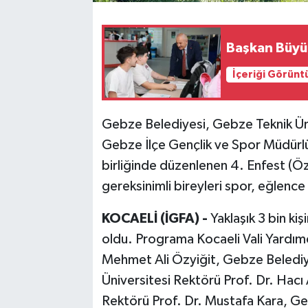
Başkan Büyük
İçeriği Görünt
Gebze Belediyesi, Gebze Teknik Üniv
Gebze İlçe Gençlik ve Spor Müdürlüğ
birliğinde düzenlenen 4. Enfest (Öze
gereksinimli bireyleri spor, eğlenc
KOCAELİ (İGFA) -
Yaklaşık 3 bin kiş
oldu. Programa Kocaeli Vali Yardı
Mehmet Ali Özyiğit, Gebze Belediy
Üniversitesi Rektörü Prof. Dr. Hacı 
Rektörü Prof. Dr. Mustafa Kara, G