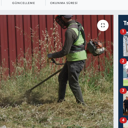
GÜNCELLEME
OKUNMA SÜRESI
T
1
2
3
4