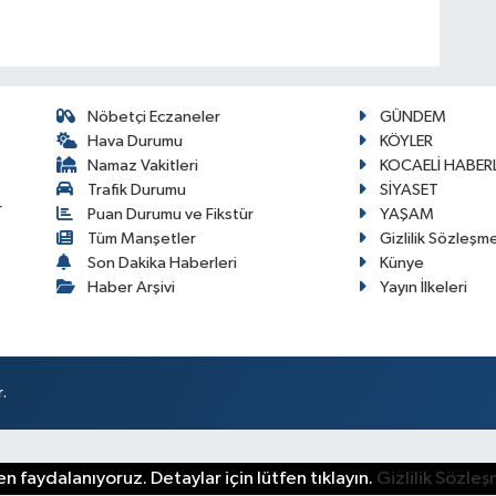
Nöbetçi Eczaneler
GÜNDEM
Hava Durumu
KÖYLER
Namaz Vakitleri
KOCAELİ HABERL
Trafik Durumu
SİYASET
r
Puan Durumu ve Fikstür
YAŞAM
Tüm Manşetler
Gizlilik Sözleşm
Son Dakika Haberleri
Künye
Haber Arşivi
Yayın İlkeleri
.
n faydalanıyoruz. Detaylar için lütfen tıklayın.
Gizlilik Sözle