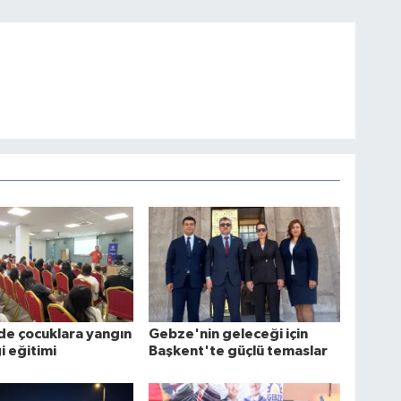
de çocuklara yangın
Gebze'nin geleceği için
i eğitimi
Başkent'te güçlü temaslar