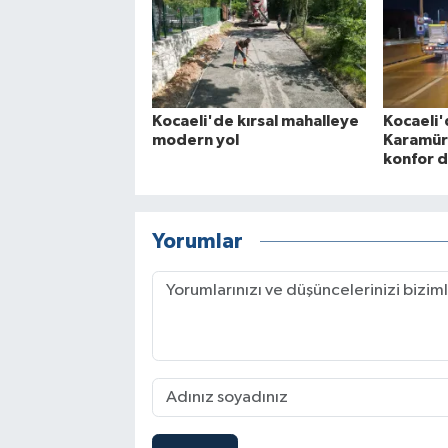
Kocaeli'de kırsal mahalleye
Kocaeli
modern yol
Karamürs
konfor 
Yorumlar