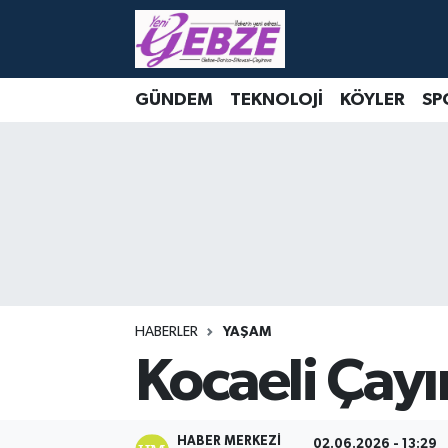
Nöbetçi Eczaneler
GÜNDEM
TEKNOLOJİ
KÖYLER
SP
Hava Durumu
Namaz Vakitleri
Trafik Durumu
Süper Lig Puan Durumu ve Fikstür
Tüm Manşetler
HABERLER
YAŞAM
Kocaeli Çayı
Son Dakika Haberleri
Haber Arşivi
HABER MERKEZI
02.06.2026 - 13:29