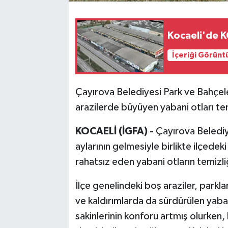
Kocaeli'de K
İçeriği Görünt
Çayırova Belediyesi Park ve Bahçele
arazilerde büyüyen yabani otları te
KOCAELİ (İGFA) -
Çayırova Belediy
aylarının gelmesiyle birlikte ilçede
rahatsız eden yabani otların temizli
İlçe genelindeki boş araziler, parklar
ve kaldırımlarda da sürdürülen yabani
sakinlerinin konforu artmış olurken, 