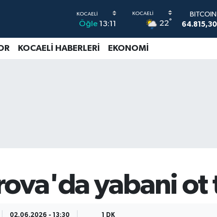
64.815,30
DOLAR
°
22
Öğle
13:11
47,7436
EURO
55,2510
OR
KOCAELİ HABERLERİ
EKONOMİ
STERLİN
64,4811
G.ALTI
6660.5
BİST10
13.779
rova'da yabani ot 
02.06.2026 - 13:30
1 DK