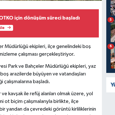
OTKO için dönüşüm süreci başladı
5
üle
r Müdürlüğü ekipleri, ilçe genelindeki boş
6
mizleme çalışması gerçekleştiriyor.
esi Park ve Bahçeler Müdürlüğü ekipleri, yaz
ki boş arazilerde büyüyen ve vatandaşları
ği çalışmalarına başladı.
Y
 ve kavşak ile refüj alanları olmak üzere, yol
 ot biçim çalışmalarıyla birlikte, ilçe
bir yandan da çevredeki görüntü kirliliklerinin