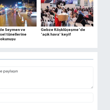
'de Seymen ve
Gebze Köşklüçeşme'de
el tünellerine
'açık hava' keyif
dokunuşu