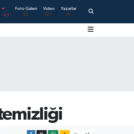
-0.1
Foto Galeri
Video
Yazarlar
0.18
0.32
0.38
N
5
0
0
-14
temizliği
-
+