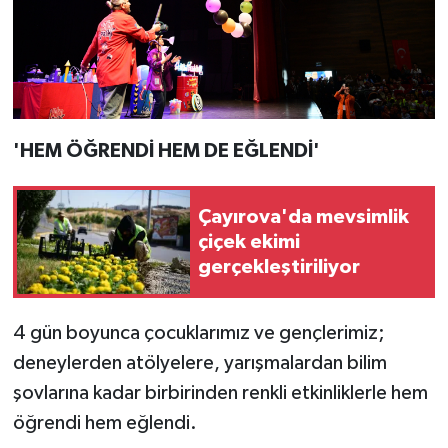
'HEM ÖĞRENDİ HEM DE EĞLENDİ'
Çayırova'da mevsimlik
çiçek ekimi
gerçekleştiriliyor
4 gün boyunca çocuklarımız ve gençlerimiz;
deneylerden atölyelere, yarışmalardan bilim
şovlarına kadar birbirinden renkli etkinliklerle hem
öğrendi hem eğlendi.