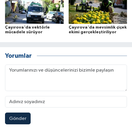
Çayırova'da vektörle
Çayırova'da mevsimlik çiçek
mücadele sürüyor
ekimi gerçekleştiriliyor
Yorumlar
Gönder