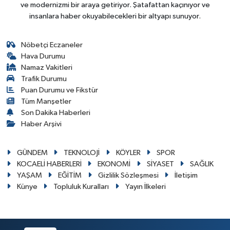
ve modernizmi bir araya getiriyor. Şatafattan kaçınıyor ve
insanlara haber okuyabilecekleri bir altyapı sunuyor.
Nöbetçi Eczaneler
Hava Durumu
Namaz Vakitleri
Trafik Durumu
Puan Durumu ve Fikstür
Tüm Manşetler
Son Dakika Haberleri
Haber Arşivi
GÜNDEM
TEKNOLOJİ
KÖYLER
SPOR
KOCAELİ HABERLERİ
EKONOMİ
SİYASET
SAĞLIK
YAŞAM
EĞİTİM
Gizlilik Sözleşmesi
İletişim
Künye
Topluluk Kuralları
Yayın İlkeleri