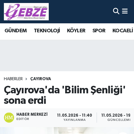
Nöbetçi Eczaneler
GÜNDEM
TEKNOLOJİ
KÖYLER
SPOR
KOCAELİ
Hava Durumu
Namaz Vakitleri
Trafik Durumu
HABERLER
ÇAYIROVA
Süper Lig Puan Durumu ve Fikstür
Çayırova'da 'Bilim Şenliği'
sona erdi
Tüm Manşetler
Son Dakika Haberleri
HABER MERKEZI
11.05.2026 - 11:40
11.05.2026 - 19:
EDITÖR
YAYINLANMA
GÜNCELLEME
Haber Arşivi