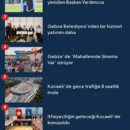
yeniden Başkan Yardımcısı
3
Gebze Belediyesi'nden bir hizmet
yatırımı daha
4
Gebze'de 'Mahallemde Sinema
Var' sürüyor
5
Kocaeli'de gece trafiğe 8 saatlik
mola
6
İtfaiyeciliğin geleceği Kocaeli'de
konuşuldu