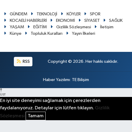
GÜNDEM
TEKNOLOJİ
KÖYLER
SPOR
KOCAELİ HABERLERİ
EKONOMİ
SİYASET
SAĞLIK
YAŞAM
EĞİTİM
Gizlilik Sözleşmesi
İletişim
Künye
Topluluk Kuralları
Yayın İlkeleri
RSS
Copyright © 2026. Her hakkı saklıdır.
Haber Yazılımı
:
TE Bilişim
ÜST
En iyi site deneyimi sağlamak için çerezlerden
faydalanıyoruz. Detaylar için lütfen tıklayın.
Gizlilik
Sözleşmesi
Tamam