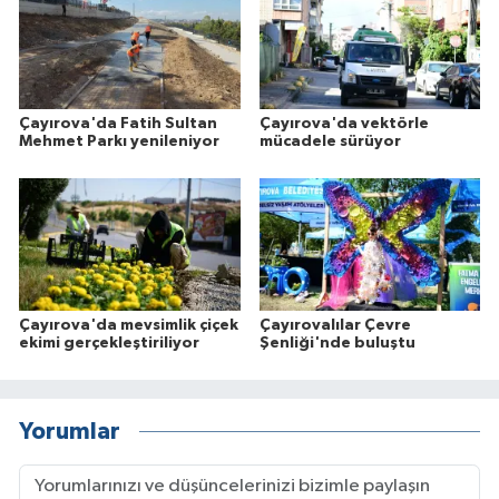
Çayırova'da Fatih Sultan
Çayırova'da vektörle
Mehmet Parkı yenileniyor
mücadele sürüyor
Çayırova'da mevsimlik çiçek
Çayırovalılar Çevre
ekimi gerçekleştiriliyor
Şenliği'nde buluştu
Yorumlar