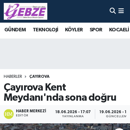
Nöbetçi Eczaneler
GÜNDEM
TEKNOLOJİ
KÖYLER
SPOR
KOCAELİ
Hava Durumu
Namaz Vakitleri
Trafik Durumu
HABERLER
ÇAYIROVA
Süper Lig Puan Durumu ve Fikstür
Çayırova Kent
Meydanı'nda sona doğru
Tüm Manşetler
Son Dakika Haberleri
HABER MERKEZI
18.06.2026 - 17:07
19.06.2026 - 10
EDITÖR
YAYINLANMA
GÜNCELLEME
Haber Arşivi