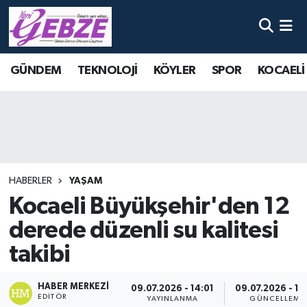
Nöbetçi Eczaneler
GÜNDEM
TEKNOLOJİ
KÖYLER
SPOR
KOCAELİ
Hava Durumu
Namaz Vakitleri
Trafik Durumu
HABERLER
YAŞAM
Süper Lig Puan Durumu ve Fikstür
Kocaeli Büyükşehir'den 12
derede düzenli su kalitesi
Tüm Manşetler
takibi
Son Dakika Haberleri
HABER MERKEZI
09.07.2026 - 14:01
09.07.2026 - 14
Haber Arşivi
EDITÖR
YAYINLANMA
GÜNCELLEME