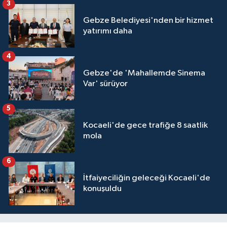
3
Gebze Belediyesi'nden bir hizmet
yatırımı daha
4
Gebze'de 'Mahallemde Sinema
Var' sürüyor
5
Kocaeli'de gece trafiğe 8 saatlik
mola
6
İtfaiyeciliğin geleceği Kocaeli'de
konuşuldu