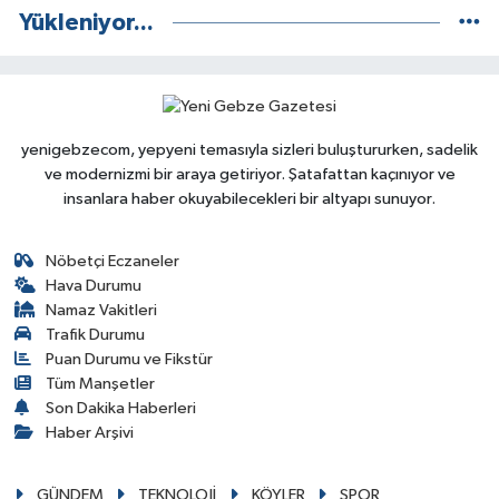
Yükleniyor...
yenigebzecom, yepyeni temasıyla sizleri buluştururken, sadelik
ve modernizmi bir araya getiriyor. Şatafattan kaçınıyor ve
insanlara haber okuyabilecekleri bir altyapı sunuyor.
Nöbetçi Eczaneler
Hava Durumu
Namaz Vakitleri
Trafik Durumu
Puan Durumu ve Fikstür
Tüm Manşetler
Son Dakika Haberleri
Haber Arşivi
GÜNDEM
TEKNOLOJİ
KÖYLER
SPOR