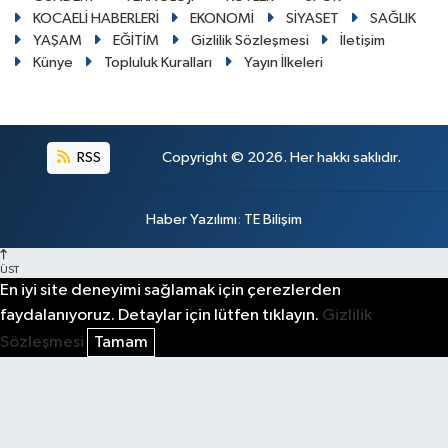
KOCAELİ HABERLERİ
EKONOMİ
SİYASET
SAĞLIK
YAŞAM
EĞİTİM
Gizlilik Sözleşmesi
İletişim
Künye
Topluluk Kuralları
Yayın İlkeleri
RSS
Copyright © 2026. Her hakkı saklıdır.
Haber Yazılımı
:
TE Bilişim
ÜST
En iyi site deneyimi sağlamak için çerezlerden
faydalanıyoruz. Detaylar için lütfen tıklayın.
Gizlilik
Sözleşmesi
Tamam