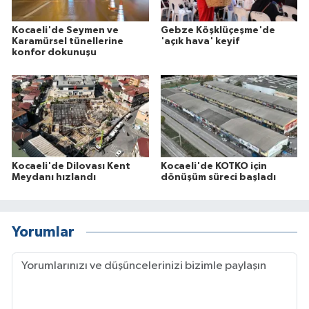
Kocaeli'de Seymen ve
Gebze Köşklüçeşme'de
Karamürsel tünellerine
'açık hava' keyif
konfor dokunuşu
Kocaeli'de Dilovası Kent
Kocaeli'de KOTKO için
Meydanı hızlandı
dönüşüm süreci başladı
Yorumlar