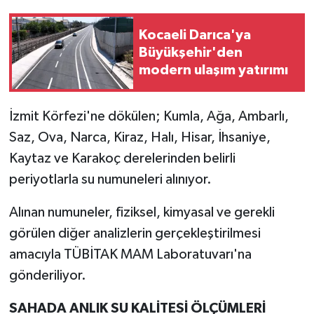
Kocaeli Darıca'ya
Büyükşehir'den
modern ulaşım yatırımı
İzmit Körfezi'ne dökülen; Kumla, Ağa, Ambarlı,
Saz, Ova, Narca, Kiraz, Halı, Hisar, İhsaniye,
Kaytaz ve Karakoç derelerinden belirli
periyotlarla su numuneleri alınıyor.
Alınan numuneler, fiziksel, kimyasal ve gerekli
görülen diğer analizlerin gerçekleştirilmesi
amacıyla TÜBİTAK MAM Laboratuvarı'na
gönderiliyor.
SAHADA ANLIK SU KALİTESİ ÖLÇÜMLERİ