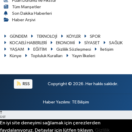
Puan Durumu ve Fikstür
Tüm Manşetler
Son Dakika Haberleri
Haber Arşivi
GÜNDEM
TEKNOLOJİ
KÖYLER
SPOR
KOCAELİ HABERLERİ
EKONOMİ
SİYASET
SAĞLIK
YAŞAM
EĞİTİM
Gizlilik Sözleşmesi
İletişim
Künye
Topluluk Kuralları
Yayın İlkeleri
RSS
Copyright © 2026. Her hakkı saklıdır.
Haber Yazılımı
:
TE Bilişim
ÜST
En iyi site deneyimi sağlamak için çerezlerden
faydalanıyoruz. Detaylar için lütfen tıklayın.
Gizlilik