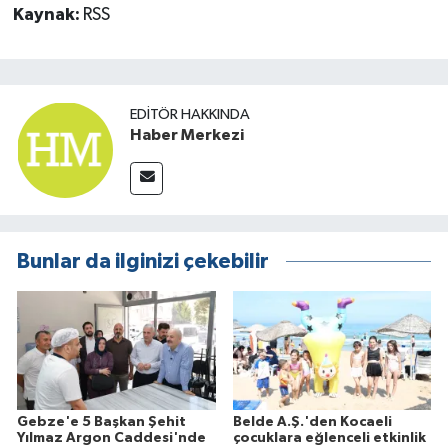
Kaynak:
RSS
EDITÖR HAKKINDA
Haber Merkezi
Bunlar da ilginizi çekebilir
Gebze'e 5 Başkan Şehit
Belde A.Ş.'den Kocaeli
Yılmaz Argon Caddesi'nde
çocuklara eğlenceli etkinlik