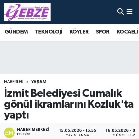
Nöbetçi Eczaneler
GÜNDEM
TEKNOLOJİ
KÖYLER
SPOR
KOCAELİ
Hava Durumu
Namaz Vakitleri
Trafik Durumu
HABERLER
YAŞAM
Süper Lig Puan Durumu ve Fikstür
İzmit Belediyesi Cumalık
gönül ikramlarını Kozluk'ta
Tüm Manşetler
yaptı
Son Dakika Haberleri
HABER MERKEZI
15.05.2026 - 15:55
16.05.2026 - 09
Haber Arşivi
EDITÖR
YAYINLANMA
GÜNCELLEME