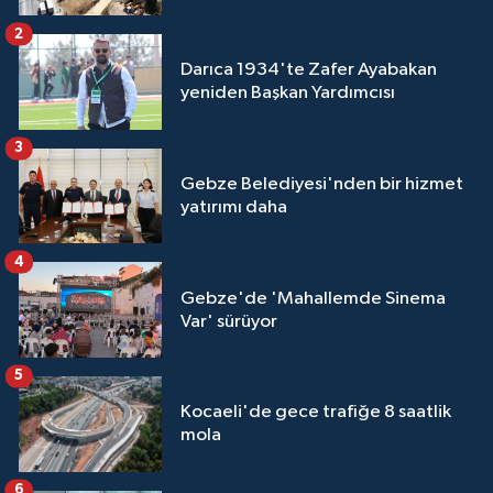
2
Darıca 1934'te Zafer Ayabakan
yeniden Başkan Yardımcısı
3
Gebze Belediyesi'nden bir hizmet
yatırımı daha
4
Gebze'de 'Mahallemde Sinema
Var' sürüyor
5
Kocaeli'de gece trafiğe 8 saatlik
mola
6