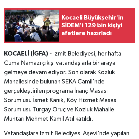
Kocaeli Büyükşehir'in
SİDEM'i 129 bin kişiyi
afetlere hazırladı
KOCAELİ (İGFA) -
İzmit Belediyesi, her hafta
Cuma Namazı çıkışı vatandaşlarla bir araya
gelmeye devam ediyor. Son olarak Kozluk
Mahallesinde bulunan SEKA Camii'nde
gerçekleştirilen programa İnanç Masası
Sorumlusu İsmet Kanık, Köy Hizmet Masası
Sorumlusu Turgay Oruç ve Kozluk Mahalle
Muhtarı Mehmet Kamil Atıl katıldı.
Vatandaşlara İzmit Belediyesi Aşevi'nde yapılan