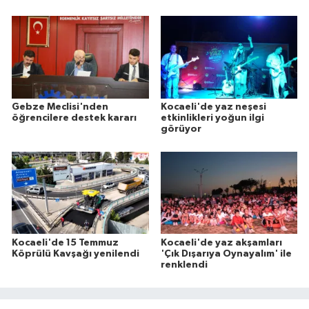
Gebze Meclisi'nden
Kocaeli'de yaz neşesi
öğrencilere destek kararı
etkinlikleri yoğun ilgi
görüyor
Kocaeli'de 15 Temmuz
Kocaeli'de yaz akşamları
Köprülü Kavşağı yenilendi
'Çık Dışarıya Oynayalım' ile
renklendi