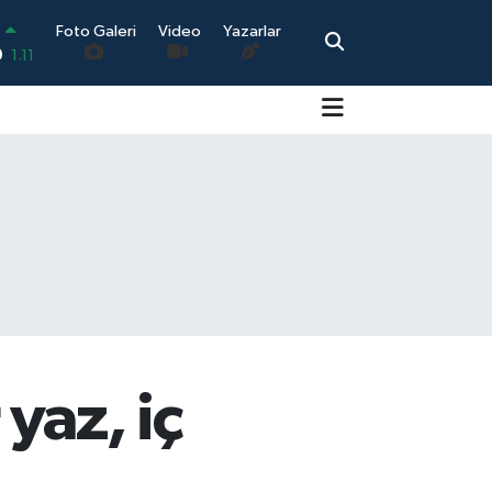
Foto Galeri
Video
Yazarlar
0.18
0.32
0.38
0.03
-14
N
9
1.11
yaz, iç