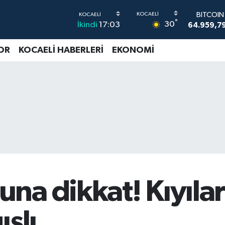
DOLAR
°
30
İkindi
17:03
47,7436
EURO
55,2510
OR
KOCAELİ HABERLERİ
EKONOMİ
STERLİN
64,4811
G.ALTIN
6660.55
BİST100
13.779
BITCOI
64.959,7
a dikkat! Kıyılar 
şlı