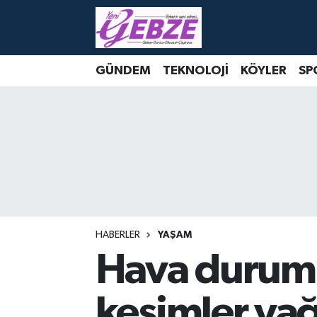
Nöbetçi Eczaneler
GÜNDEM
TEKNOLOJİ
KÖYLER
SP
Hava Durumu
Namaz Vakitleri
Trafik Durumu
Süper Lig Puan Durumu ve Fikstür
Tüm Manşetler
HABERLER
YAŞAM
Hava durumun
Son Dakika Haberleri
kesimler yağı
Haber Arşivi