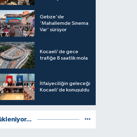
Gebze'de
'Mahallemde Sinema
Var' sürüyor
Kocaeli'de gece
trafiğe 8 saatlik mola
İtfaiyeciliğin geleceği
Kocaeli'de konuşuldu
ükleniyor...