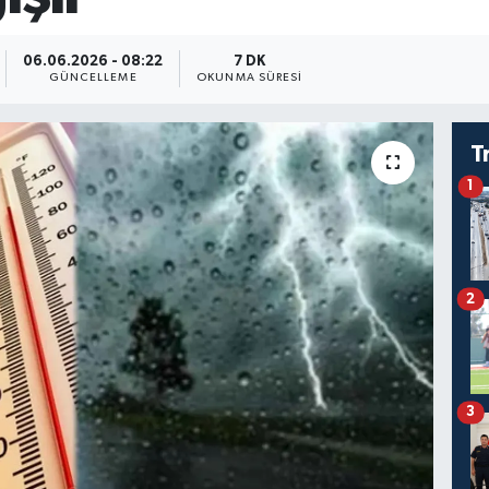
06.06.2026 - 08:22
7 DK
GÜNCELLEME
OKUNMA SÜRESI
T
1
2
3