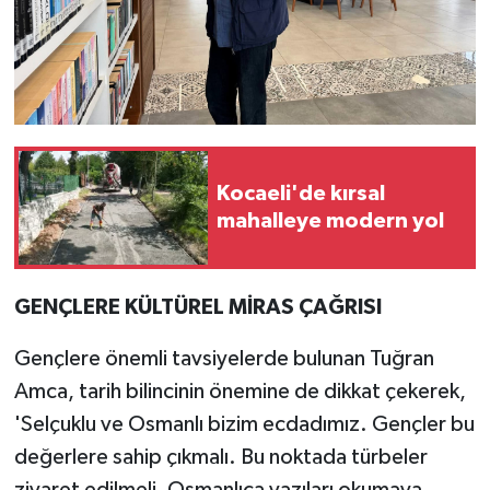
Kocaeli'de kırsal
mahalleye modern yol
GENÇLERE KÜLTÜREL MİRAS ÇAĞRISI
Gençlere önemli tavsiyelerde bulunan Tuğran
Amca, tarih bilincinin önemine de dikkat çekerek,
'Selçuklu ve Osmanlı bizim ecdadımız. Gençler bu
değerlere sahip çıkmalı. Bu noktada türbeler
ziyaret edilmeli, Osmanlıca yazıları okumaya