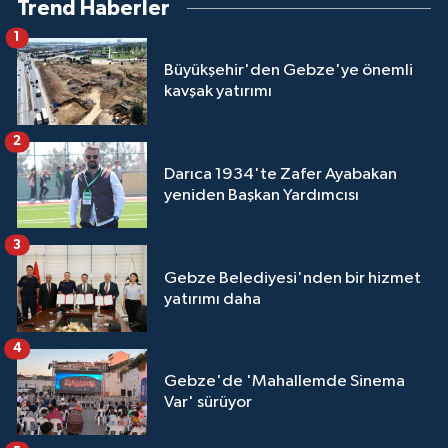
Trend Haberler
1
Büyükşehir'den Gebze'ye önemli
kavşak yatırımı
2
Darıca 1934'te Zafer Ayabakan
yeniden Başkan Yardımcısı
3
Gebze Belediyesi'nden bir hizmet
yatırımı daha
4
Gebze'de 'Mahallemde Sinema
Var' sürüyor