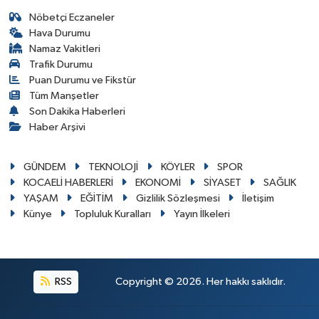
Nöbetçi Eczaneler
Hava Durumu
Namaz Vakitleri
Trafik Durumu
Puan Durumu ve Fikstür
Tüm Manşetler
Son Dakika Haberleri
Haber Arşivi
GÜNDEM
TEKNOLOJİ
KÖYLER
SPOR
KOCAELİ HABERLERİ
EKONOMİ
SİYASET
SAĞLIK
YAŞAM
EĞİTİM
Gizlilik Sözleşmesi
İletişim
Künye
Topluluk Kuralları
Yayın İlkeleri
RSS
Copyright © 2026. Her hakkı saklıdır.