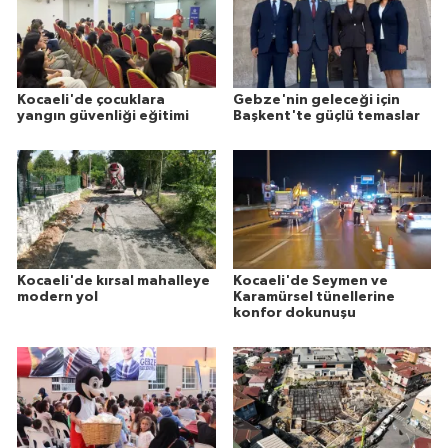
Kocaeli'de çocuklara
Gebze'nin geleceği için
yangın güvenliği eğitimi
Başkent'te güçlü temaslar
Kocaeli'de kırsal mahalleye
Kocaeli'de Seymen ve
modern yol
Karamürsel tünellerine
konfor dokunuşu