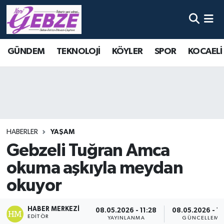
Nöbetçi Eczaneler
GÜNDEM
TEKNOLOJİ
KÖYLER
SPOR
KOCAELİ
Hava Durumu
Namaz Vakitleri
Trafik Durumu
HABERLER
YAŞAM
Süper Lig Puan Durumu ve Fikstür
Gebzeli Tuğran Amca
okuma aşkıyla meydan
Tüm Manşetler
okuyor
Son Dakika Haberleri
HABER MERKEZI
08.05.2026 - 11:28
08.05.2026 - 11
Haber Arşivi
EDITÖR
YAYINLANMA
GÜNCELLEME