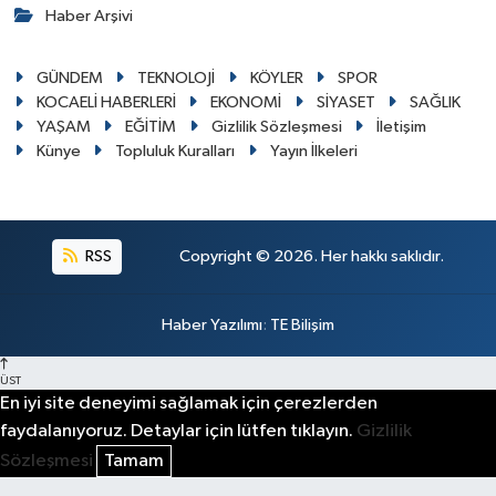
Haber Arşivi
GÜNDEM
TEKNOLOJİ
KÖYLER
SPOR
KOCAELİ HABERLERİ
EKONOMİ
SİYASET
SAĞLIK
YAŞAM
EĞİTİM
Gizlilik Sözleşmesi
İletişim
Künye
Topluluk Kuralları
Yayın İlkeleri
RSS
Copyright © 2026. Her hakkı saklıdır.
Haber Yazılımı
:
TE Bilişim
ÜST
En iyi site deneyimi sağlamak için çerezlerden
faydalanıyoruz. Detaylar için lütfen tıklayın.
Gizlilik
Sözleşmesi
Tamam