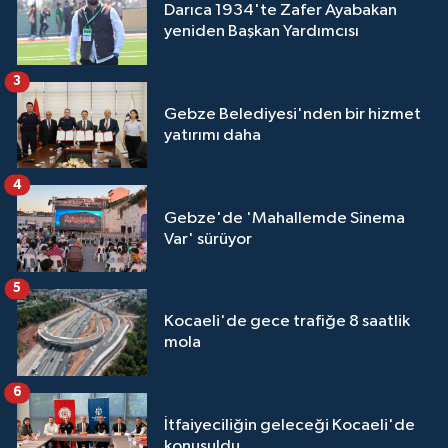
Darıca 1934'te Zafer Ayabakan
yeniden Başkan Yardımcısı
3
Gebze Belediyesi'nden bir hizmet
yatırımı daha
4
Gebze'de 'Mahallemde Sinema
Var' sürüyor
5
Kocaeli'de gece trafiğe 8 saatlik
mola
6
İtfaiyeciliğin geleceği Kocaeli'de
konuşuldu