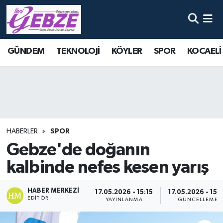
Nöbetçi Eczaneler
GÜNDEM
TEKNOLOJİ
KÖYLER
SPOR
KOCAELİ
Hava Durumu
Namaz Vakitleri
Trafik Durumu
HABERLER
SPOR
Süper Lig Puan Durumu ve Fikstür
Gebze'de doğanın
kalbinde nefes kesen yarış
Tüm Manşetler
Son Dakika Haberleri
HABER MERKEZI
17.05.2026 - 15:15
17.05.2026 - 15:
EDITÖR
YAYINLANMA
GÜNCELLEME
Haber Arşivi