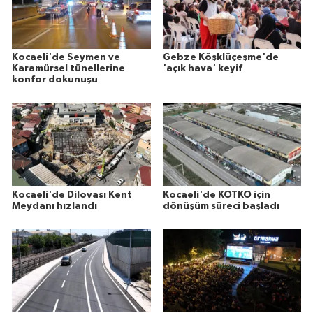
Kocaeli'de Seymen ve
Gebze Köşklüçeşme'de
Karamürsel tünellerine
'açık hava' keyif
konfor dokunuşu
Kocaeli'de Dilovası Kent
Kocaeli'de KOTKO için
Meydanı hızlandı
dönüşüm süreci başladı