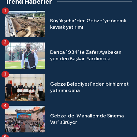
Trend Haberler
1
Büyükşehir'den Gebze'ye önemli
kavşak yatırımı
2
Darıca 1934'te Zafer Ayabakan
yeniden Başkan Yardımcısı
3
Gebze Belediyesi'nden bir hizmet
yatırımı daha
4
Gebze'de 'Mahallemde Sinema
Var' sürüyor