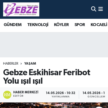
Nöbetçi Eczaneler
GÜNDEM
TEKNOLOJİ
KÖYLER
SPOR
KOCAELİ
Hava Durumu
Namaz Vakitleri
Trafik Durumu
HABERLER
YAŞAM
Süper Lig Puan Durumu ve Fikstür
Gebze Eskihisar Feribot
Yolu ışıl ışıl
Tüm Manşetler
Son Dakika Haberleri
HABER MERKEZI
14.05.2026 - 10:32
14.05.2026 - 10
EDITÖR
YAYINLANMA
GÜNCELLEME
Haber Arşivi