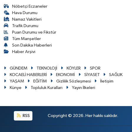
Nöbetçi Eczaneler
Hava Durumu
Namaz Vakitleri
Trafik Durumu
Puan Durumu ve Fikstür
Tüm Manşetler
Son Dakika Haberleri
Haber Arşivi
GÜNDEM
TEKNOLOJİ
KÖYLER
SPOR
KOCAELİ HABERLERİ
EKONOMİ
SİYASET
SAĞLIK
YAŞAM
EĞİTİM
Gizlilik Sözleşmesi
İletişim
Künye
Topluluk Kuralları
Yayın İlkeleri
RSS
Copyright © 2026. Her hakkı saklıdır.