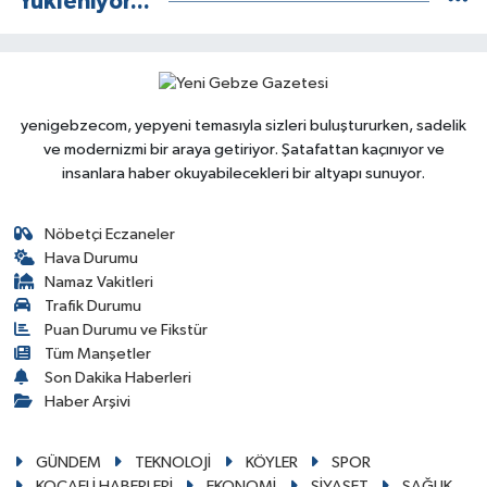
Yükleniyor...
yenigebzecom, yepyeni temasıyla sizleri buluştururken, sadelik
ve modernizmi bir araya getiriyor. Şatafattan kaçınıyor ve
insanlara haber okuyabilecekleri bir altyapı sunuyor.
Nöbetçi Eczaneler
Hava Durumu
Namaz Vakitleri
Trafik Durumu
Puan Durumu ve Fikstür
Tüm Manşetler
Son Dakika Haberleri
Haber Arşivi
GÜNDEM
TEKNOLOJİ
KÖYLER
SPOR
KOCAELİ HABERLERİ
EKONOMİ
SİYASET
SAĞLIK