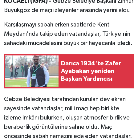
KOCAELİ (İGFA) -
Gebze Belediye Başkanı Zinnur
Büyükgöz de maçı izleyenler arasında yerini aldı.
Karşılaşmayı sabah erken saatlerde Kent
Meydanı'nda takip eden vatandaşlar, Türkiye'nin
sahadaki mücadelesini büyük bir heyecanla izledi.
Darıca 1934'te Zafer
Ayabakan yeniden
Başkan Yardımcısı
Gebze Belediyesi tarafından kurulan dev ekran
sayesinde vatandaşlar, milli maçı hep birlikte
izleme imkânı bulurken, oluşan atmosfer birlik ve
beraberlik görüntülerine sahne oldu. Maç
öncesinde sabah namazını eda eden vatandaşlar,