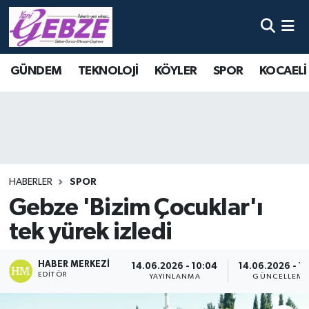
Nöbetçi Eczaneler
GÜNDEM
TEKNOLOJİ
KÖYLER
SPOR
KOCAELİ
Hava Durumu
Namaz Vakitleri
Trafik Durumu
HABERLER
SPOR
Süper Lig Puan Durumu ve Fikstür
Gebze 'Bizim Çocuklar'ı
tek yürek izledi
Tüm Manşetler
Son Dakika Haberleri
HABER MERKEZI
14.06.2026 - 10:04
14.06.2026 - 10
EDITÖR
YAYINLANMA
GÜNCELLEME
Haber Arşivi