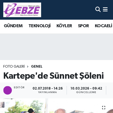
Nöbetçi Eczaneler
GÜNDEM
TEKNOLOJİ
KÖYLER
SPOR
KOCAELİ
Hava Durumu
Namaz Vakitleri
Trafik Durumu
FOTO GALERI
GENEL
Süper Lig Puan Durumu ve Fikstür
Kartepe'de Sünnet Şöleni
Tüm Manşetler
EDITÖR
02.07.2018 - 14:26
10.03.2026 - 09:42
YAYINLANMA
GÜNCELLEME
G
Son Dakika Haberleri
Haber Arşivi