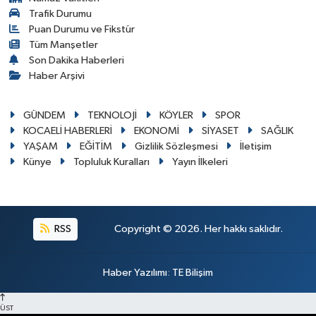
Trafik Durumu
Puan Durumu ve Fikstür
Tüm Manşetler
Son Dakika Haberleri
Haber Arşivi
GÜNDEM
TEKNOLOJİ
KÖYLER
SPOR
KOCAELİ HABERLERİ
EKONOMİ
SİYASET
SAĞLIK
YAŞAM
EĞİTİM
Gizlilik Sözleşmesi
İletişim
Künye
Topluluk Kuralları
Yayın İlkeleri
RSS
Copyright © 2026. Her hakkı saklıdır.
Haber Yazılımı
:
TE Bilişim
ÜST