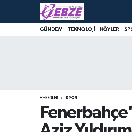
Nöbetçi Eczaneler
GÜNDEM
TEKNOLOJİ
KÖYLER
SP
Hava Durumu
Namaz Vakitleri
Trafik Durumu
Süper Lig Puan Durumu ve Fikstür
Tüm Manşetler
HABERLER
SPOR
Fenerbahçe'
Son Dakika Haberleri
Aziz Yıldırı
Haber Arşivi