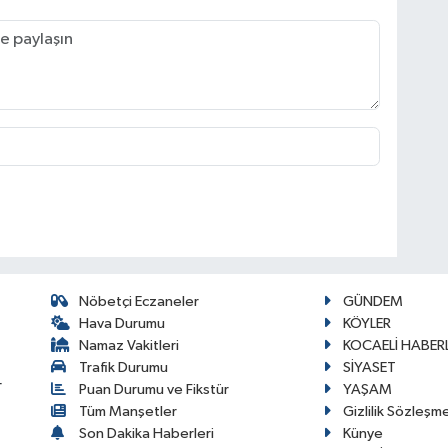
Nöbetçi Eczaneler
GÜNDEM
Hava Durumu
KÖYLER
Namaz Vakitleri
KOCAELİ HABERL
Trafik Durumu
SİYASET
r
Puan Durumu ve Fikstür
YAŞAM
Tüm Manşetler
Gizlilik Sözleşm
Son Dakika Haberleri
Künye