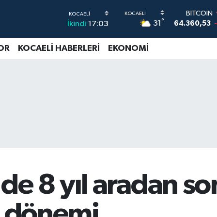
DOLAR
°
31
İkindi
17:03
47,7069
0
EURO
55,0265
0
OR
KOCAELİ HABERLERİ
EKONOMİ
STERLİN
64,1897
0
G.ALTIN
6574.81
1
BİST100
13.887
6
BITCOIN
64.360,53
de 8 yıl aradan so
m dönemi