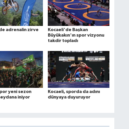
de adrenalin zirve
Kocaeli'de Başkan
Büyükakın'ın spor vizyonu
takdir topladı
por yeni sezon
Kocaeli, sporda da adını
eydana iniyor
dünyaya duyuruyor