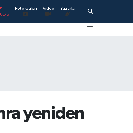
Foto Galeri
Video
Yazarlar
.17
.01
.02
.44
4
-0.76
nra yeniden