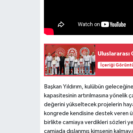
Uluslararası
İçeriği Görünt
Başkan Yıldırım, kulübün geleceğin
kapasitesinin artırılmasına yönelik ç
değerini yükseltecek projelerin hayat
kongrede kendisine destek veren üy
birlikte camiaya verdikleri sözleri ye
camiada dışlanmış kimsenin kalmaya