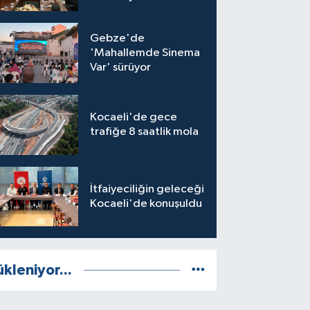
Gebze'de
'Mahallemde Sinema
Var' sürüyor
Kocaeli'de gece
trafiğe 8 saatlik mola
İtfaiyeciliğin geleceği
Kocaeli'de konuşuldu
ükleniyor...