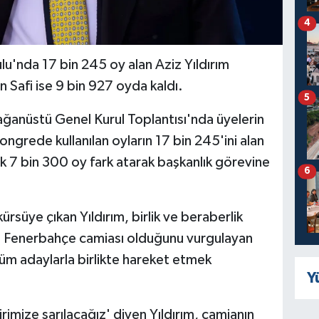
4
'nda 17 bin 245 oy alan Aziz Yıldırım
 Safi ise 9 bin 927 oyda kaldı.
5
anüstü Genel Kurul Toplantısı'nda üyelerin
ongrede kullanılan oyların 17 bin 245'ini alan
şık 7 bin 300 oy fark atarak başkanlık görevine
6
rsüye çıkan Yıldırım, birlik ve beraberlik
ın Fenerbahçe camiası olduğunu vurgulayan
tüm adaylarla birlikte hareket etmek
Y
rimize sarılacağız' diyen Yıldırım, camianın