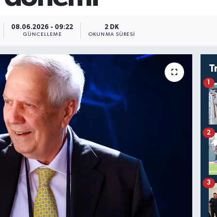
08.06.2026 - 09:22
2 DK
GÜNCELLEME
OKUNMA SÜRESI
T
1
2
3