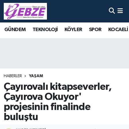
Nöbetçi Eczaneler
GÜNDEM
TEKNOLOJİ
KÖYLER
SPOR
KOCAELİ
Hava Durumu
Namaz Vakitleri
Trafik Durumu
HABERLER
YAŞAM
Süper Lig Puan Durumu ve Fikstür
Çayırovalı kitapseverler,
Çayırova Okuyor'
Tüm Manşetler
projesinin finalinde
Son Dakika Haberleri
buluştu
Haber Arşivi