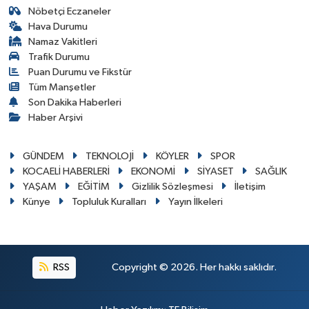
Nöbetçi Eczaneler
Hava Durumu
Namaz Vakitleri
Trafik Durumu
Puan Durumu ve Fikstür
Tüm Manşetler
Son Dakika Haberleri
Haber Arşivi
GÜNDEM
TEKNOLOJİ
KÖYLER
SPOR
KOCAELİ HABERLERİ
EKONOMİ
SİYASET
SAĞLIK
YAŞAM
EĞİTİM
Gizlilik Sözleşmesi
İletişim
Künye
Topluluk Kuralları
Yayın İlkeleri
RSS
Copyright © 2026. Her hakkı saklıdır.