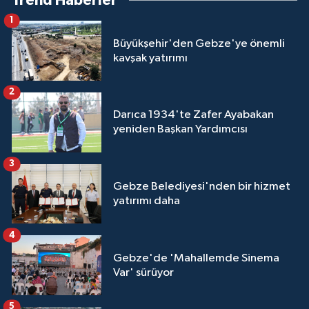
Trend Haberler
1
Büyükşehir'den Gebze'ye önemli
kavşak yatırımı
2
Darıca 1934'te Zafer Ayabakan
yeniden Başkan Yardımcısı
3
Gebze Belediyesi'nden bir hizmet
yatırımı daha
4
Gebze'de 'Mahallemde Sinema
Var' sürüyor
5