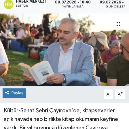
HABER MERKEZI
09.07.2026 - 10:48
09.07.2026 - 11
EDITÖR
YAYINLANMA
GÜNCELLEME
Paylaş
-
+
A
A
Kültür-Sanat Şehri Çayırova'da, kitapseverler
açık havada hep birlikte kitap okumanın keyfine
vardı. Bir yıl boyunca düzenlenen Çayırova