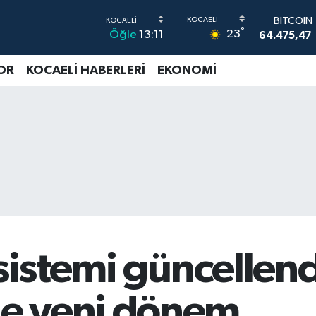
64.475,47
DOLAR
°
23
Öğle
13:11
47,5971
0
EURO
55,1336
OR
KOCAELİ HABERLERİ
EKONOMİ
STERLİN
64,2534
G.ALTIN
6518.23
BİST100
13.703
sistemi güncellendi
e yeni dönem