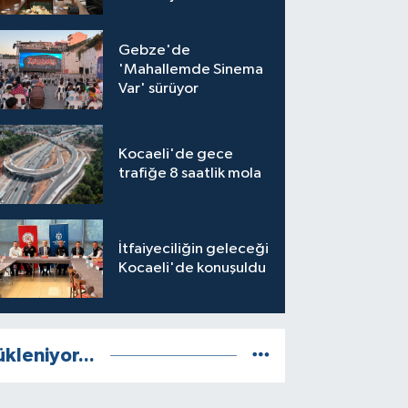
Gebze'de
'Mahallemde Sinema
Var' sürüyor
Kocaeli'de gece
trafiğe 8 saatlik mola
İtfaiyeciliğin geleceği
Kocaeli'de konuşuldu
ükleniyor...