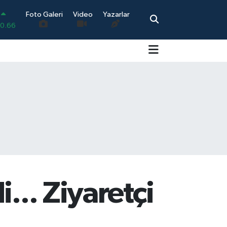
0.66
Foto Galeri
Video
Yazarlar
.05
0.18
0.22
0.39
0
... Ziyaretçi