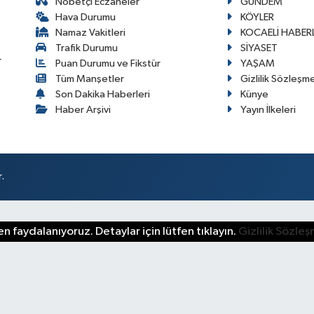
Nöbetçi Eczaneler
GÜNDEM
Hava Durumu
KÖYLER
Namaz Vakitleri
KOCAELİ HABERL
Trafik Durumu
SİYASET
r
Puan Durumu ve Fikstür
YAŞAM
Tüm Manşetler
Gizlilik Sözleşm
Son Dakika Haberleri
Künye
Haber Arşivi
Yayın İlkeleri
.
n faydalanıyoruz. Detaylar için lütfen tıklayın.
Gizlilik Sözle