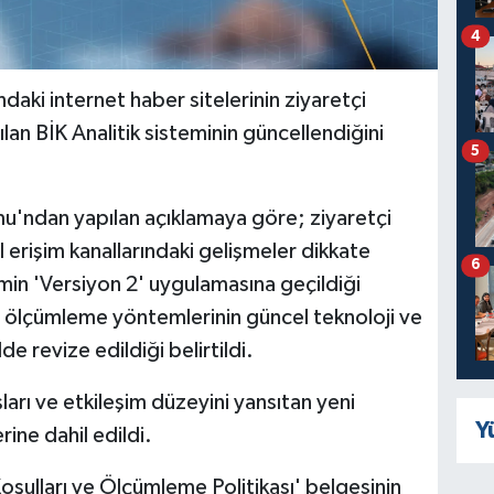
4
daki internet haber sitelerinin ziyaretçi
lan BİK Analitik sisteminin güncellendiğini
5
mu'ndan yapılan açıklamaya göre;
ziyaretçi
tal erişim kanallarındaki gelişmeler dikkate
6
emin 'Versiyon 2' uygulamasına geçildiği
te ölçümleme yöntemlerinin güncel teknoloji ve
de revize edildiği belirtildi.
arı ve etkileşim düzeyini yansıtan yeni
Y
ine dahil edildi.
oşulları ve Ölçümleme Politikası' belgesinin