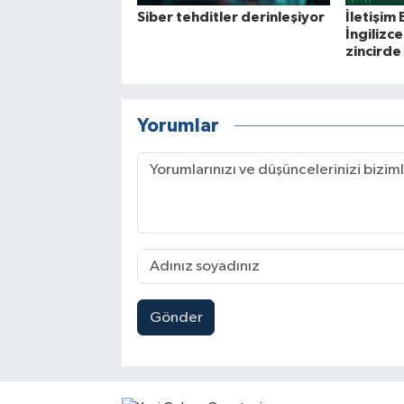
Siber tehditler derinleşiyor
İletişim 
İngilizce
zincirde
Yorumlar
Gönder