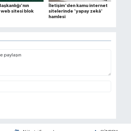
Başkanlığı'nın
İletişim'den kamu internet
 web sitesi blok
sitelerinde 'yapay zekâ'
hamlesi