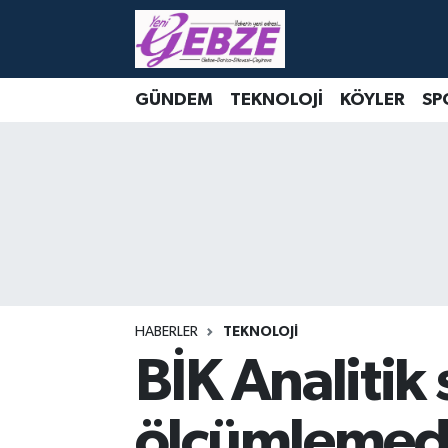
Nöbetçi Eczaneler
GÜNDEM
TEKNOLOJİ
KÖYLER
SP
Hava Durumu
Namaz Vakitleri
Trafik Durumu
Süper Lig Puan Durumu ve Fikstür
Tüm Manşetler
HABERLER
TEKNOLOJİ
BİK Analitik 
Son Dakika Haberleri
ölçümlemed
Haber Arşivi