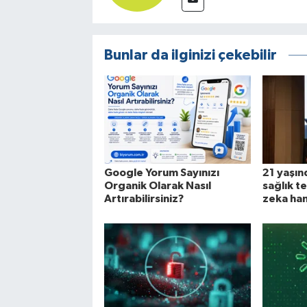
Bunlar da ilginizi çekebilir
Google Yorum Sayınızı
21 yaşın
Organik Olarak Nasıl
sağlık t
Artırabilirsiniz?
zeka ha