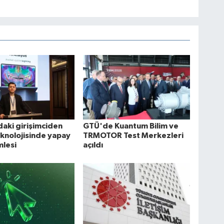
daki girişimciden
GTÜ'de Kuantum Bilim ve
eknolojisinde yapay
TRMOTOR Test Merkezleri
mlesi
açıldı