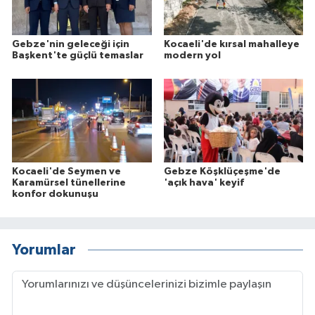
Gebze'nin geleceği için
Kocaeli'de kırsal mahalleye
Başkent'te güçlü temaslar
modern yol
Kocaeli'de Seymen ve
Gebze Köşklüçeşme'de
Karamürsel tünellerine
'açık hava' keyif
konfor dokunuşu
Yorumlar