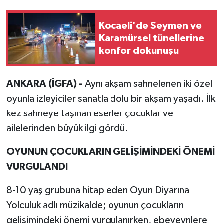
Kocaeli'de Seymen ve
Karamürsel tünellerine
konfor dokunuşu
ANKARA (İGFA) -
Aynı akşam sahnelenen iki özel
oyunla izleyiciler sanatla dolu bir akşam yaşadı. İlk
kez sahneye taşınan eserler çocuklar ve
ailelerinden büyük ilgi gördü.
OYUNUN ÇOCUKLARIN GELİŞİMİNDEKİ ÖNEMİ
VURGULANDI
8-10 yaş grubuna hitap eden Oyun Diyarına
Yolculuk adlı müzikalde; oyunun çocukların
gelişimindeki önemi vurgulanırken, ebeveynlere