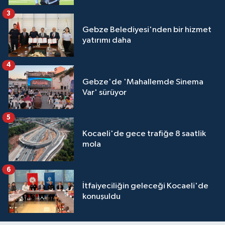
3
Gebze Belediyesi'nden bir hizmet
yatırımı daha
4
Gebze'de 'Mahallemde Sinema
Var' sürüyor
5
Kocaeli'de gece trafiğe 8 saatlik
mola
6
İtfaiyeciliğin geleceği Kocaeli'de
konuşuldu