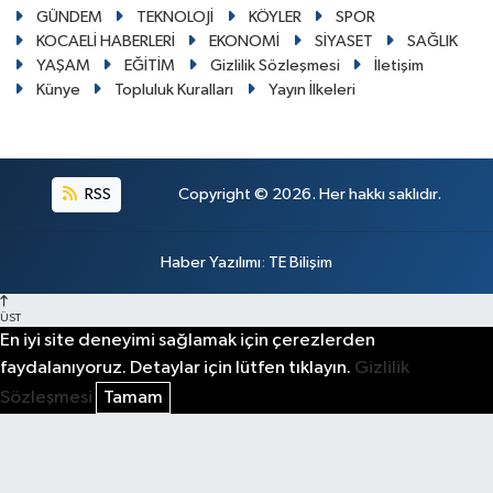
GÜNDEM
TEKNOLOJİ
KÖYLER
SPOR
KOCAELİ HABERLERİ
EKONOMİ
SİYASET
SAĞLIK
YAŞAM
EĞİTİM
Gizlilik Sözleşmesi
İletişim
Künye
Topluluk Kuralları
Yayın İlkeleri
RSS
Copyright © 2026. Her hakkı saklıdır.
Haber Yazılımı
:
TE Bilişim
ÜST
En iyi site deneyimi sağlamak için çerezlerden
faydalanıyoruz. Detaylar için lütfen tıklayın.
Gizlilik
Sözleşmesi
Tamam